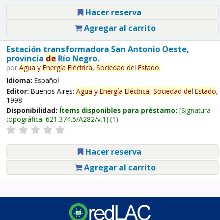
Hacer reserva
Agregar al carrito
Estación transformadora San Antonio Oeste,
provincia
de
Río Negro.
por
Agua
y
Energía
Eléctrica,
Sociedad
de
l
Estado
.
Idioma:
Español
Editor:
Buenos Aires:
Agua
y
Energía
Eléctrica,
Sociedad
de
l
Estado
,
1998
Disponibilidad:
Ítems disponibles para préstamo:
Signatura
topográfica:
621.374.5/A282/v.1
(1).
Hacer reserva
Agregar al carrito