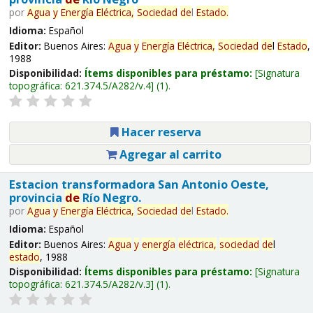
por
Agua
y
Energía
Eléctrica,
Sociedad
de
l
Estado
.
Idioma:
Español
Editor:
Buenos Aires:
Agua
y
Energía
Eléctrica,
Sociedad
de
l
Estado
,
1988
Disponibilidad:
Ítems disponibles para préstamo:
Signatura
topográfica:
621.374.5/A282/v.4
(1).
Hacer reserva
Agregar al carrito
Estacion transformadora San Antonio Oeste,
provincia
de
Río Negro.
por
Agua
y
Energía
Eléctrica,
Sociedad
de
l
Estado
.
Idioma:
Español
Editor:
Buenos Aires:
Agua
y
energía
eléctrica,
sociedad
de
l
estado
, 1988
Disponibilidad:
Ítems disponibles para préstamo:
Signatura
topográfica:
621.374.5/A282/v.3
(1).