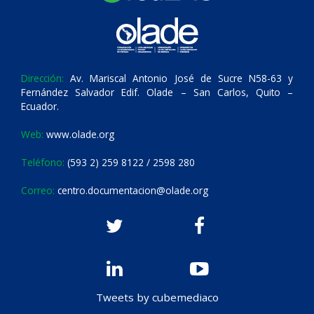
Dirección:
Av. Mariscal Antonio José de Sucre N58-63 y
Fernández Salvador Edif. Olade – San Carlos, Quito –
Ecuador.
Web:
www.olade.org
Teléfono:
(593 2) 259 8122 / 2598 280
Correo:
centro.documentacion@olade.org
Tweets by cubemediaco