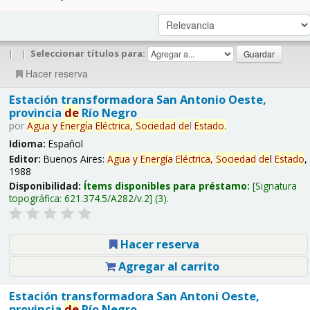
|
|
Seleccionar títulos para:
Hacer reserva
Estación transformadora San Antonio Oeste,
provincia
de
Río Negro
por
Agua
y
Energía
Eléctrica,
Sociedad
de
l
Estado
.
Idioma:
Español
Editor:
Buenos Aires:
Agua
y
Energía
Eléctrica,
Sociedad
de
l
Estado
,
1988
Disponibilidad:
Ítems disponibles para préstamo:
Signatura
topográfica:
621.374.5/A282/v.2
(3).
Hacer reserva
Agregar al carrito
Estación transformadora San Antoni Oeste,
provincia
de
Río Negro