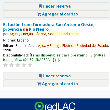
Hacer reserva
Agregar al carrito
Estación transformadora San Antonio Oeste,
provincia
de
Río Negro.
por
Agua
y
Energía
Eléctrica,
Sociedad
de
l
Estado
.
Idioma:
Español
Editor:
Buenos Aires:
Agua
y
Energía
Eléctrica,
Sociedad
de
l
Estado
,
1998
Disponibilidad:
Ítems disponibles para préstamo:
Signatura
topográfica:
621.374.5/A282/v.1
(1).
Hacer reserva
Agregar al carrito