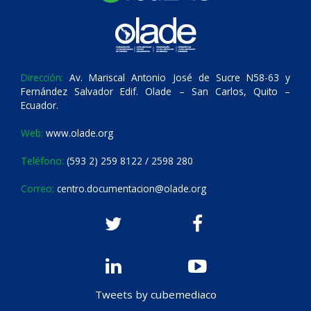
Dirección:
Av. Mariscal Antonio José de Sucre N58-63 y
Fernández Salvador Edif. Olade – San Carlos, Quito –
Ecuador.
Web:
www.olade.org
Teléfono:
(593 2) 259 8122 / 2598 280
Correo:
centro.documentacion@olade.org
Tweets by cubemediaco