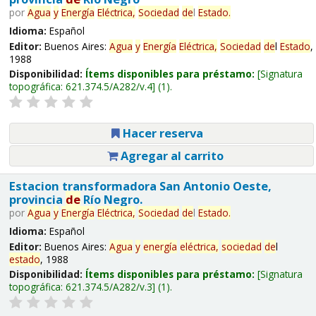
por
Agua
y
Energía
Eléctrica,
Sociedad
de
l
Estado
.
Idioma:
Español
Editor:
Buenos Aires:
Agua
y
Energía
Eléctrica,
Sociedad
de
l
Estado
,
1988
Disponibilidad:
Ítems disponibles para préstamo:
Signatura
topográfica:
621.374.5/A282/v.4
(1).
Hacer reserva
Agregar al carrito
Estacion transformadora San Antonio Oeste,
provincia
de
Río Negro.
por
Agua
y
Energía
Eléctrica,
Sociedad
de
l
Estado
.
Idioma:
Español
Editor:
Buenos Aires:
Agua
y
energía
eléctrica,
sociedad
de
l
estado
, 1988
Disponibilidad:
Ítems disponibles para préstamo:
Signatura
topográfica:
621.374.5/A282/v.3
(1).