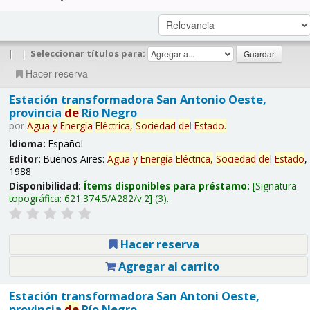
|
|
Seleccionar títulos para:
Hacer reserva
Estación transformadora San Antonio Oeste,
provincia
de
Río Negro
por
Agua
y
Energía
Eléctrica,
Sociedad
de
l
Estado
.
Idioma:
Español
Editor:
Buenos Aires:
Agua
y
Energía
Eléctrica,
Sociedad
de
l
Estado
,
1988
Disponibilidad:
Ítems disponibles para préstamo:
Signatura
topográfica:
621.374.5/A282/v.2
(3).
Hacer reserva
Agregar al carrito
Estación transformadora San Antoni Oeste,
provincia
de
Río Negro