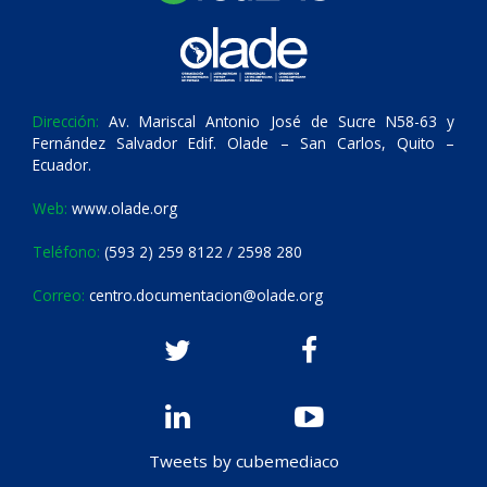
Dirección:
Av. Mariscal Antonio José de Sucre N58-63 y
Fernández Salvador Edif. Olade – San Carlos, Quito –
Ecuador.
Web:
www.olade.org
Teléfono:
(593 2) 259 8122 / 2598 280
Correo:
centro.documentacion@olade.org
Tweets by cubemediaco