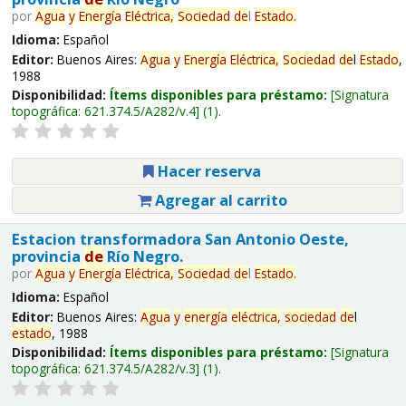
por
Agua
y
Energía
Eléctrica,
Sociedad
de
l
Estado
.
Idioma:
Español
Editor:
Buenos Aires:
Agua
y
Energía
Eléctrica,
Sociedad
de
l
Estado
,
1988
Disponibilidad:
Ítems disponibles para préstamo:
Signatura
topográfica:
621.374.5/A282/v.4
(1).
Hacer reserva
Agregar al carrito
Estacion transformadora San Antonio Oeste,
provincia
de
Río Negro.
por
Agua
y
Energía
Eléctrica,
Sociedad
de
l
Estado
.
Idioma:
Español
Editor:
Buenos Aires:
Agua
y
energía
eléctrica,
sociedad
de
l
estado
, 1988
Disponibilidad:
Ítems disponibles para préstamo:
Signatura
topográfica:
621.374.5/A282/v.3
(1).