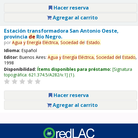
Hacer reserva
Agregar al carrito
Estación transformadora San Antonio Oeste,
provincia
de
Río Negro.
por
Agua
y
Energía
Eléctrica,
Sociedad
de
l
Estado
.
Idioma:
Español
Editor:
Buenos Aires:
Agua
y
Energía
Eléctrica,
Sociedad
de
l
Estado
,
1998
Disponibilidad:
Ítems disponibles para préstamo:
Signatura
topográfica:
621.374.5/A282/v.1
(1).
Hacer reserva
Agregar al carrito