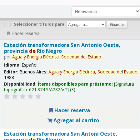
|
|
Seleccionar títulos para:
Hacer reserva
Estación transformadora San Antonio Oeste,
provincia
de
Río Negro
por
Agua
y
Energía
Eléctrica,
Sociedad
de
l
Estado
.
Idioma:
Español
Editor:
Buenos Aires:
Agua
y
Energía
Eléctrica,
Sociedad
de
l
Estado
,
1988
Disponibilidad:
Ítems disponibles para préstamo:
Signatura
topográfica:
621.374.5/A282/v.2
(3).
Hacer reserva
Agregar al carrito
Estación transformadora San Antoni Oeste,
provincia
de
Río Negro