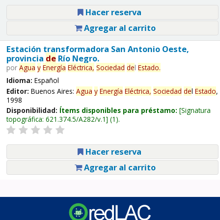
Hacer reserva
Agregar al carrito
Estación transformadora San Antonio Oeste,
provincia
de
Río Negro.
por
Agua
y
Energía
Eléctrica,
Sociedad
de
l
Estado
.
Idioma:
Español
Editor:
Buenos Aires:
Agua
y
Energía
Eléctrica,
Sociedad
de
l
Estado
,
1998
Disponibilidad:
Ítems disponibles para préstamo:
Signatura
topográfica:
621.374.5/A282/v.1
(1).
Hacer reserva
Agregar al carrito