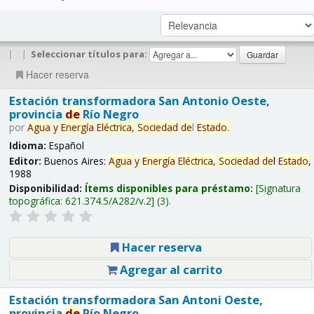
|
|
Seleccionar títulos para:
Hacer reserva
Estación transformadora San Antonio Oeste,
provincia
de
Río Negro
por
Agua
y
Energía
Eléctrica,
Sociedad
de
l
Estado
.
Idioma:
Español
Editor:
Buenos Aires:
Agua
y
Energía
Eléctrica,
Sociedad
de
l
Estado
,
1988
Disponibilidad:
Ítems disponibles para préstamo:
Signatura
topográfica:
621.374.5/A282/v.2
(3).
Hacer reserva
Agregar al carrito
Estación transformadora San Antoni Oeste,
provincia
de
Río Negro