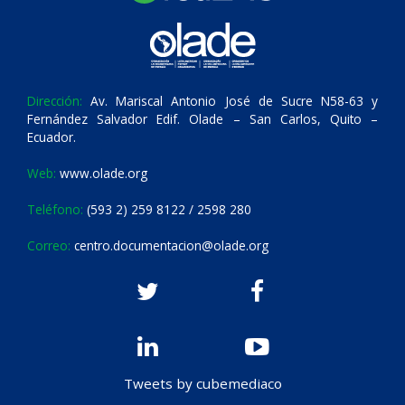
Dirección:
Av. Mariscal Antonio José de Sucre N58-63 y
Fernández Salvador Edif. Olade – San Carlos, Quito –
Ecuador.
Web:
www.olade.org
Teléfono:
(593 2) 259 8122 / 2598 280
Correo:
centro.documentacion@olade.org
Tweets by cubemediaco