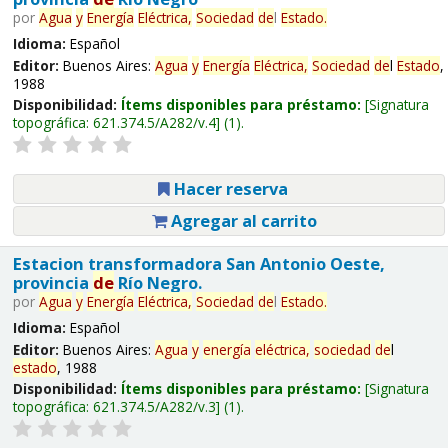
por
Agua
y
Energía
Eléctrica,
Sociedad
de
l
Estado
.
Idioma:
Español
Editor:
Buenos Aires:
Agua
y
Energía
Eléctrica,
Sociedad
de
l
Estado
,
1988
Disponibilidad:
Ítems disponibles para préstamo:
Signatura
topográfica:
621.374.5/A282/v.4
(1).
Hacer reserva
Agregar al carrito
Estacion transformadora San Antonio Oeste,
provincia
de
Río Negro.
por
Agua
y
Energía
Eléctrica,
Sociedad
de
l
Estado
.
Idioma:
Español
Editor:
Buenos Aires:
Agua
y
energía
eléctrica,
sociedad
de
l
estado
, 1988
Disponibilidad:
Ítems disponibles para préstamo:
Signatura
topográfica:
621.374.5/A282/v.3
(1).