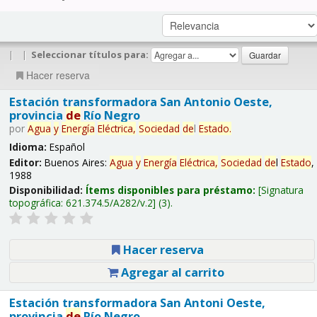
|
|
Seleccionar títulos para:
Hacer reserva
Estación transformadora San Antonio Oeste,
provincia
de
Río Negro
por
Agua
y
Energía
Eléctrica,
Sociedad
de
l
Estado
.
Idioma:
Español
Editor:
Buenos Aires:
Agua
y
Energía
Eléctrica,
Sociedad
de
l
Estado
,
1988
Disponibilidad:
Ítems disponibles para préstamo:
Signatura
topográfica:
621.374.5/A282/v.2
(3).
Hacer reserva
Agregar al carrito
Estación transformadora San Antoni Oeste,
provincia
de
Río Negro