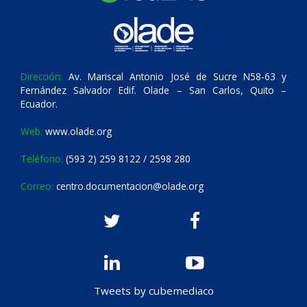
Dirección:
Av. Mariscal Antonio José de Sucre N58-63 y
Fernández Salvador Edif. Olade – San Carlos, Quito –
Ecuador.
Web:
www.olade.org
Teléfono:
(593 2) 259 8122 / 2598 280
Correo:
centro.documentacion@olade.org
Tweets by cubemediaco