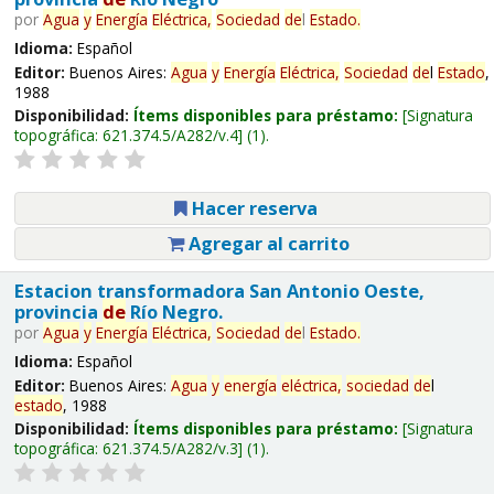
por
Agua
y
Energía
Eléctrica,
Sociedad
de
l
Estado
.
Idioma:
Español
Editor:
Buenos Aires:
Agua
y
Energía
Eléctrica,
Sociedad
de
l
Estado
,
1988
Disponibilidad:
Ítems disponibles para préstamo:
Signatura
topográfica:
621.374.5/A282/v.4
(1).
Hacer reserva
Agregar al carrito
Estacion transformadora San Antonio Oeste,
provincia
de
Río Negro.
por
Agua
y
Energía
Eléctrica,
Sociedad
de
l
Estado
.
Idioma:
Español
Editor:
Buenos Aires:
Agua
y
energía
eléctrica,
sociedad
de
l
estado
, 1988
Disponibilidad:
Ítems disponibles para préstamo:
Signatura
topográfica:
621.374.5/A282/v.3
(1).