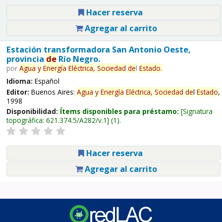
Hacer reserva
Agregar al carrito
Estación transformadora San Antonio Oeste,
provincia
de
Río Negro.
por
Agua
y
Energía
Eléctrica,
Sociedad
de
l
Estado
.
Idioma:
Español
Editor:
Buenos Aires:
Agua
y
Energía
Eléctrica,
Sociedad
de
l
Estado
,
1998
Disponibilidad:
Ítems disponibles para préstamo:
Signatura
topográfica:
621.374.5/A282/v.1
(1).
Hacer reserva
Agregar al carrito