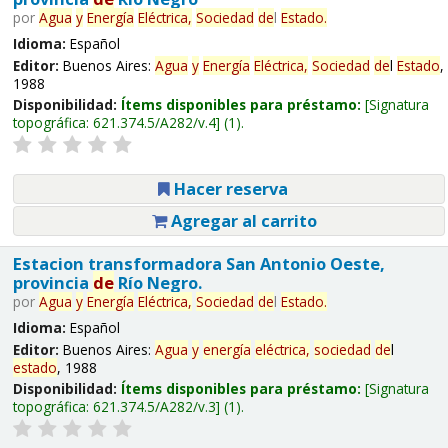
por
Agua
y
Energía
Eléctrica,
Sociedad
de
l
Estado
.
Idioma:
Español
Editor:
Buenos Aires:
Agua
y
Energía
Eléctrica,
Sociedad
de
l
Estado
,
1988
Disponibilidad:
Ítems disponibles para préstamo:
Signatura
topográfica:
621.374.5/A282/v.4
(1).
Hacer reserva
Agregar al carrito
Estacion transformadora San Antonio Oeste,
provincia
de
Río Negro.
por
Agua
y
Energía
Eléctrica,
Sociedad
de
l
Estado
.
Idioma:
Español
Editor:
Buenos Aires:
Agua
y
energía
eléctrica,
sociedad
de
l
estado
, 1988
Disponibilidad:
Ítems disponibles para préstamo:
Signatura
topográfica:
621.374.5/A282/v.3
(1).