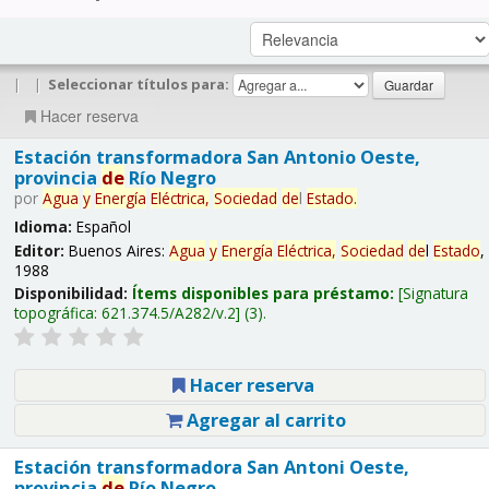
|
|
Seleccionar títulos para:
Hacer reserva
Estación transformadora San Antonio Oeste,
provincia
de
Río Negro
por
Agua
y
Energía
Eléctrica,
Sociedad
de
l
Estado
.
Idioma:
Español
Editor:
Buenos Aires:
Agua
y
Energía
Eléctrica,
Sociedad
de
l
Estado
,
1988
Disponibilidad:
Ítems disponibles para préstamo:
Signatura
topográfica:
621.374.5/A282/v.2
(3).
Hacer reserva
Agregar al carrito
Estación transformadora San Antoni Oeste,
provincia
de
Río Negro