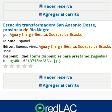
Hacer reserva
Agregar al carrito
Estación transformadora San Antonio Oeste,
provincia
de
Río Negro.
por
Agua
y
Energía
Eléctrica,
Sociedad
de
l
Estado
.
Idioma:
Español
Editor:
Buenos Aires:
Agua
y
Energía
Eléctrica,
Sociedad
de
l
Estado
,
1998
Disponibilidad:
Ítems disponibles para préstamo:
Signatura
topográfica:
621.374.5/A282/v.1
(1).
Hacer reserva
Agregar al carrito