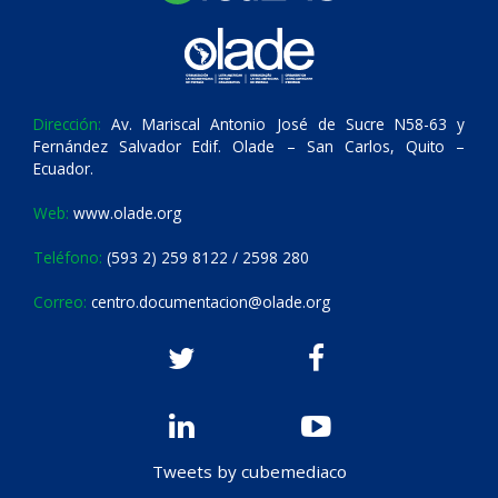
Dirección:
Av. Mariscal Antonio José de Sucre N58-63 y
Fernández Salvador Edif. Olade – San Carlos, Quito –
Ecuador.
Web:
www.olade.org
Teléfono:
(593 2) 259 8122 / 2598 280
Correo:
centro.documentacion@olade.org
Tweets by cubemediaco