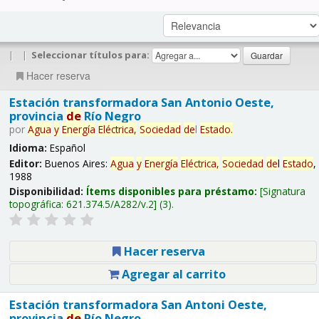
|
|
Seleccionar títulos para:
Hacer reserva
Estación transformadora San Antonio Oeste,
provincia
de
Río Negro
por
Agua
y
Energía
Eléctrica,
Sociedad
de
l
Estado
.
Idioma:
Español
Editor:
Buenos Aires:
Agua
y
Energía
Eléctrica,
Sociedad
de
l
Estado
,
1988
Disponibilidad:
Ítems disponibles para préstamo:
Signatura
topográfica:
621.374.5/A282/v.2
(3).
Hacer reserva
Agregar al carrito
Estación transformadora San Antoni Oeste,
provincia
de
Río Negro