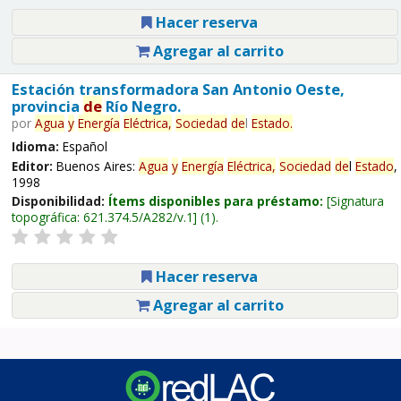
Hacer reserva
Agregar al carrito
Estación transformadora San Antonio Oeste,
provincia
de
Río Negro.
por
Agua
y
Energía
Eléctrica,
Sociedad
de
l
Estado
.
Idioma:
Español
Editor:
Buenos Aires:
Agua
y
Energía
Eléctrica,
Sociedad
de
l
Estado
,
1998
Disponibilidad:
Ítems disponibles para préstamo:
Signatura
topográfica:
621.374.5/A282/v.1
(1).
Hacer reserva
Agregar al carrito