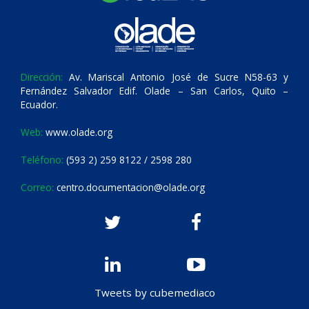
Dirección:
Av. Mariscal Antonio José de Sucre N58-63 y
Fernández Salvador Edif. Olade – San Carlos, Quito –
Ecuador.
Web:
www.olade.org
Teléfono:
(593 2) 259 8122 / 2598 280
Correo:
centro.documentacion@olade.org
Tweets by cubemediaco