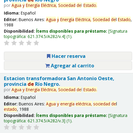
por
Agua
y
Energía
Eléctrica,
Sociedad
de
l
Estado
.
Idioma:
Español
Editor:
Buenos Aires:
Agua
y
Energía
Eléctrica,
Sociedad
de
l
Estado
,
1988
Disponibilidad:
Ítems disponibles para préstamo:
Signatura
topográfica:
621.374.5/A282/v.4
(1).
Hacer reserva
Agregar al carrito
Estacion transformadora San Antonio Oeste,
provincia
de
Río Negro.
por
Agua
y
Energía
Eléctrica,
Sociedad
de
l
Estado
.
Idioma:
Español
Editor:
Buenos Aires:
Agua
y
energía
eléctrica,
sociedad
de
l
estado
, 1988
Disponibilidad:
Ítems disponibles para préstamo:
Signatura
topográfica:
621.374.5/A282/v.3
(1).