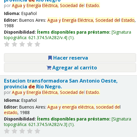
por
Agua
y
Energía
Eléctrica,
Sociedad
de
l
Estado
.
Idioma:
Español
Editor:
Buenos Aires:
Agua
y
Energía
Eléctrica,
Sociedad
de
l
Estado
,
1988
Disponibilidad:
Ítems disponibles para préstamo:
Signatura
topográfica:
621.374.5/A282/v.4
(1).
Hacer reserva
Agregar al carrito
Estacion transformadora San Antonio Oeste,
provincia
de
Río Negro.
por
Agua
y
Energía
Eléctrica,
Sociedad
de
l
Estado
.
Idioma:
Español
Editor:
Buenos Aires:
Agua
y
energía
eléctrica,
sociedad
de
l
estado
, 1988
Disponibilidad:
Ítems disponibles para préstamo:
Signatura
topográfica:
621.374.5/A282/v.3
(1).