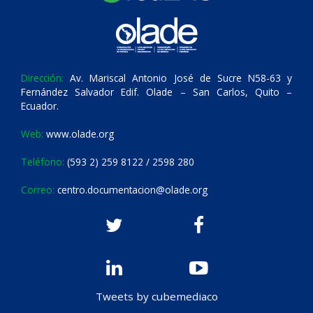
Dirección:
Av. Mariscal Antonio José de Sucre N58-63 y
Fernández Salvador Edif. Olade – San Carlos, Quito –
Ecuador.
Web:
www.olade.org
Teléfono:
(593 2) 259 8122 / 2598 280
Correo:
centro.documentacion@olade.org
Tweets by cubemediaco