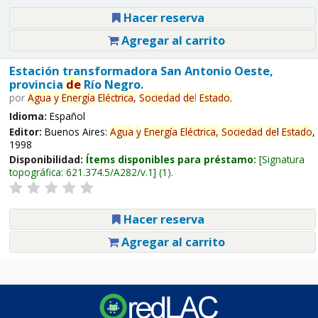
Hacer reserva
Agregar al carrito
Estación transformadora San Antonio Oeste,
provincia
de
Río Negro.
por
Agua
y
Energía
Eléctrica,
Sociedad
de
l
Estado
.
Idioma:
Español
Editor:
Buenos Aires:
Agua
y
Energía
Eléctrica,
Sociedad
de
l
Estado
,
1998
Disponibilidad:
Ítems disponibles para préstamo:
Signatura
topográfica:
621.374.5/A282/v.1
(1).
Hacer reserva
Agregar al carrito