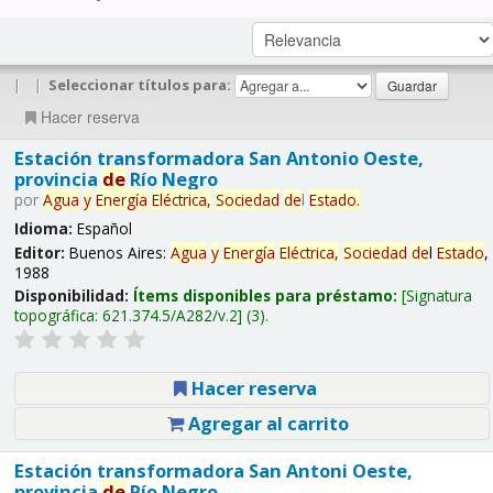
|
|
Seleccionar títulos para:
Hacer reserva
Estación transformadora San Antonio Oeste,
provincia
de
Río Negro
por
Agua
y
Energía
Eléctrica,
Sociedad
de
l
Estado
.
Idioma:
Español
Editor:
Buenos Aires:
Agua
y
Energía
Eléctrica,
Sociedad
de
l
Estado
,
1988
Disponibilidad:
Ítems disponibles para préstamo:
Signatura
topográfica:
621.374.5/A282/v.2
(3).
Hacer reserva
Agregar al carrito
Estación transformadora San Antoni Oeste,
provincia
de
Río Negro