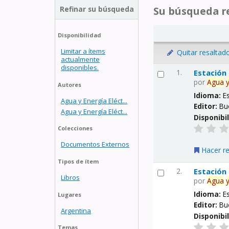
Refinar su búsqueda
Su búsqueda re
Disponibilidad
Limitar a ítems
Quitar resaltad
actualmente
disponibles.
1.
Estación
por
Agua
Autores
Idioma:
E
Agua y Energía Eléct...
Editor:
Bu
Agua y Energía Eléct...
Disponibi
Colecciones
Documentos Externos
Hacer r
Tipos de ítem
2.
Estación
Libros
por
Agua
Idioma:
E
Lugares
Editor:
Bu
Argentina
Disponibi
Temas