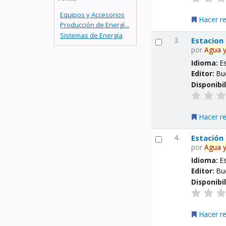
Equipos y Accesorios
Hacer r
Producción de Energí...
Sistemas de Energía
3.
Estacion
por
Agua
Idioma:
E
Editor:
Bu
Disponibi
Hacer r
4.
Estación
por
Agua
Idioma:
E
Editor:
Bu
Disponibi
Hacer r