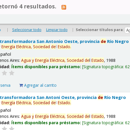
tornó 4 resultados.
|
Seleccionar todo
Limpiar todo
|
Seleccionar títulos para:
o
 transformadora San Antonio Oeste, provincia
de
Río Negro
y
Energía
Eléctrica,
Sociedad
de
l
Estado
.
spañol
enos Aires:
Agua
y
Energía
Eléctrica,
Sociedad
de
l
Estado
, 1988
lidad:
Ítems disponibles para préstamo:
Signatura topográfica:
62
eserva
Agregar al carrito
 transformadora San Antoni Oeste, provincia
de
Río Negro
y
Energía
Eléctrica,
Sociedad
de
l
Estado
.
spañol
enos Aires:
Agua
y
Energía
Eléctrica,
Sociedad
de
l
Estado
, 1988
lidad:
Ítems disponibles para préstamo:
Signatura topográfica:
62