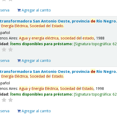
eserva
Agregar al carrito
 transformadora San Antonio Oeste, provincia
de
Río Negro
y
Energía
Eléctrica,
Sociedad
de
l
Estado
.
spañol
enos Aires:
Agua
y
energía
eléctrica,
sociedad
de
l
estado
, 1988
lidad:
Ítems disponibles para préstamo:
Signatura topográfica:
62
eserva
Agregar al carrito
 transformadora San Antonio Oeste, provincia
de
Río Negro
y
Energía
Eléctrica,
Sociedad
de
l
Estado
.
spañol
enos Aires:
Agua
y
Energía
Eléctrica,
Sociedad
de
l
Estado
, 1998
lidad:
Ítems disponibles para préstamo:
Signatura topográfica:
62
eserva
Agregar al carrito