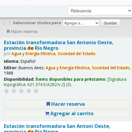
|
|
Seleccionar títulos para:
Hacer reserva
Estación transformadora San Antonio Oeste,
provincia
de
Río Negro
por
Agua
y
Energía
Eléctrica,
Sociedad
de
l
Estado
.
Idioma:
Español
Editor:
Buenos Aires:
Agua
y
Energía
Eléctrica,
Sociedad
de
l
Estado
,
1988
Disponibilidad:
Ítems disponibles para préstamo:
Signatura
topográfica:
621.374.5/A282/v.2
(3).
Hacer reserva
Agregar al carrito
Estación transformadora San Antoni Oeste,
provincia
de
Río Negro