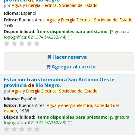
por
Agua
y
Energía
Eléctrica,
Sociedad
de
l
Estado
.
Idioma:
Español
Editor:
Buenos Aires:
Agua
y
Energía
Eléctrica,
Sociedad
de
l
Estado
,
1988
Disponibilidad:
Ítems disponibles para préstamo:
Signatura
topográfica:
621.374.5/A282/v.4
(1).
Hacer reserva
Agregar al carrito
Estacion transformadora San Antonio Oeste,
provincia
de
Río Negro.
por
Agua
y
Energía
Eléctrica,
Sociedad
de
l
Estado
.
Idioma:
Español
Editor:
Buenos Aires:
Agua
y
energía
eléctrica,
sociedad
de
l
estado
, 1988
Disponibilidad:
Ítems disponibles para préstamo:
Signatura
topográfica:
621.374.5/A282/v.3
(1).