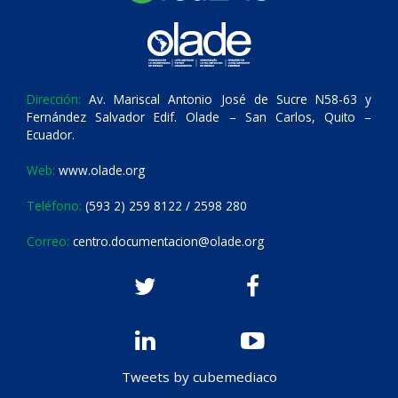
Dirección:
Av. Mariscal Antonio José de Sucre N58-63 y
Fernández Salvador Edif. Olade – San Carlos, Quito –
Ecuador.
Web:
www.olade.org
Teléfono:
(593 2) 259 8122 / 2598 280
Correo:
centro.documentacion@olade.org
Tweets by cubemediaco