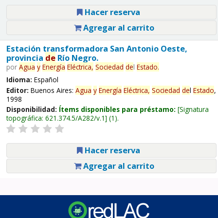
Hacer reserva
Agregar al carrito
Estación transformadora San Antonio Oeste,
provincia
de
Río Negro.
por
Agua
y
Energía
Eléctrica,
Sociedad
de
l
Estado
.
Idioma:
Español
Editor:
Buenos Aires:
Agua
y
Energía
Eléctrica,
Sociedad
de
l
Estado
,
1998
Disponibilidad:
Ítems disponibles para préstamo:
Signatura
topográfica:
621.374.5/A282/v.1
(1).
Hacer reserva
Agregar al carrito