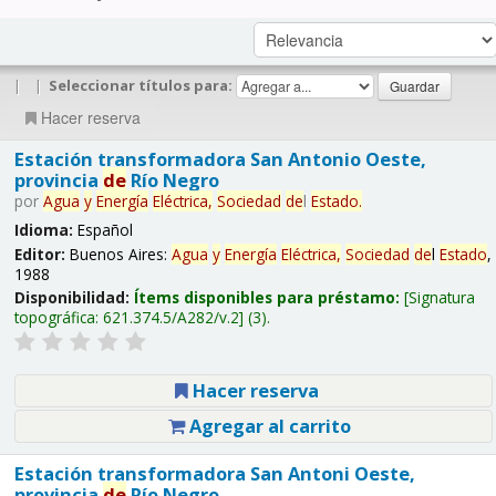
|
|
Seleccionar títulos para:
Hacer reserva
Estación transformadora San Antonio Oeste,
provincia
de
Río Negro
por
Agua
y
Energía
Eléctrica,
Sociedad
de
l
Estado
.
Idioma:
Español
Editor:
Buenos Aires:
Agua
y
Energía
Eléctrica,
Sociedad
de
l
Estado
,
1988
Disponibilidad:
Ítems disponibles para préstamo:
Signatura
topográfica:
621.374.5/A282/v.2
(3).
Hacer reserva
Agregar al carrito
Estación transformadora San Antoni Oeste,
provincia
de
Río Negro