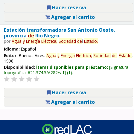
Hacer reserva
Agregar al carrito
Estación transformadora San Antonio Oeste,
provincia
de
Río Negro.
por
Agua
y
Energía
Eléctrica,
Sociedad
de
l
Estado
.
Idioma:
Español
Editor:
Buenos Aires:
Agua
y
Energía
Eléctrica,
Sociedad
de
l
Estado
,
1998
Disponibilidad:
Ítems disponibles para préstamo:
Signatura
topográfica:
621.374.5/A282/v.1
(1).
Hacer reserva
Agregar al carrito