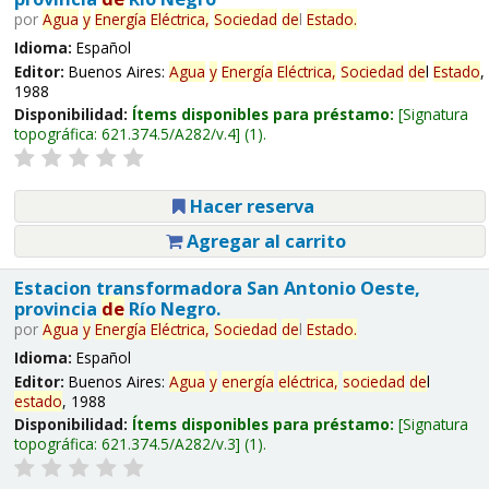
por
Agua
y
Energía
Eléctrica,
Sociedad
de
l
Estado
.
Idioma:
Español
Editor:
Buenos Aires:
Agua
y
Energía
Eléctrica,
Sociedad
de
l
Estado
,
1988
Disponibilidad:
Ítems disponibles para préstamo:
Signatura
topográfica:
621.374.5/A282/v.4
(1).
Hacer reserva
Agregar al carrito
Estacion transformadora San Antonio Oeste,
provincia
de
Río Negro.
por
Agua
y
Energía
Eléctrica,
Sociedad
de
l
Estado
.
Idioma:
Español
Editor:
Buenos Aires:
Agua
y
energía
eléctrica,
sociedad
de
l
estado
, 1988
Disponibilidad:
Ítems disponibles para préstamo:
Signatura
topográfica:
621.374.5/A282/v.3
(1).