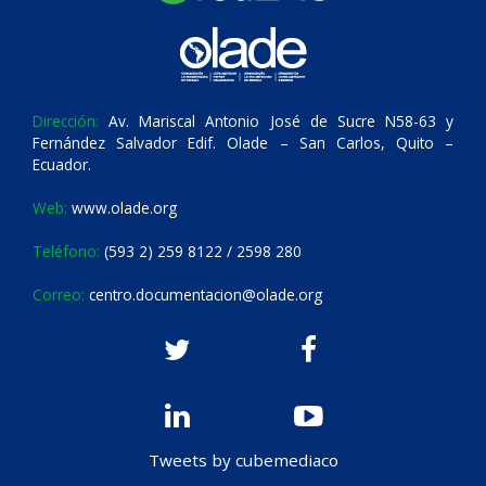
Dirección:
Av. Mariscal Antonio José de Sucre N58-63 y
Fernández Salvador Edif. Olade – San Carlos, Quito –
Ecuador.
Web:
www.olade.org
Teléfono:
(593 2) 259 8122 / 2598 280
Correo:
centro.documentacion@olade.org
Tweets by cubemediaco