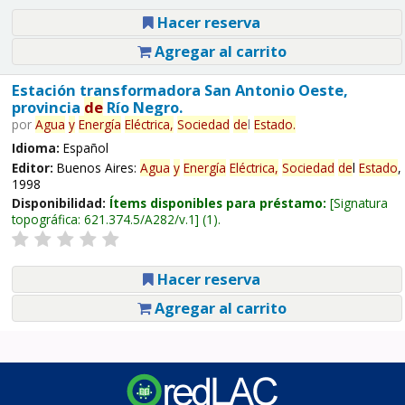
Hacer reserva
Agregar al carrito
Estación transformadora San Antonio Oeste,
provincia
de
Río Negro.
por
Agua
y
Energía
Eléctrica,
Sociedad
de
l
Estado
.
Idioma:
Español
Editor:
Buenos Aires:
Agua
y
Energía
Eléctrica,
Sociedad
de
l
Estado
,
1998
Disponibilidad:
Ítems disponibles para préstamo:
Signatura
topográfica:
621.374.5/A282/v.1
(1).
Hacer reserva
Agregar al carrito