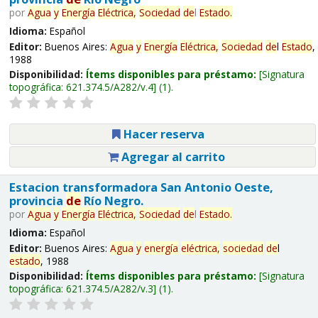
por
Agua
y
Energía
Eléctrica,
Sociedad
de
l
Estado
.
Idioma:
Español
Editor:
Buenos Aires:
Agua
y
Energía
Eléctrica,
Sociedad
de
l
Estado
,
1988
Disponibilidad:
Ítems disponibles para préstamo:
Signatura
topográfica:
621.374.5/A282/v.4
(1).
Hacer reserva
Agregar al carrito
Estacion transformadora San Antonio Oeste,
provincia
de
Río Negro.
por
Agua
y
Energía
Eléctrica,
Sociedad
de
l
Estado
.
Idioma:
Español
Editor:
Buenos Aires:
Agua
y
energía
eléctrica,
sociedad
de
l
estado
, 1988
Disponibilidad:
Ítems disponibles para préstamo:
Signatura
topográfica:
621.374.5/A282/v.3
(1).