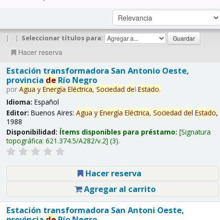
|
|
Seleccionar títulos para:
Hacer reserva
Estación transformadora San Antonio Oeste,
provincia
de
Río Negro
por
Agua
y
Energía
Eléctrica,
Sociedad
de
l
Estado
.
Idioma:
Español
Editor:
Buenos Aires:
Agua
y
Energía
Eléctrica,
Sociedad
de
l
Estado
,
1988
Disponibilidad:
Ítems disponibles para préstamo:
Signatura
topográfica:
621.374.5/A282/v.2
(3).
Hacer reserva
Agregar al carrito
Estación transformadora San Antoni Oeste,
provincia
de
Río Negro