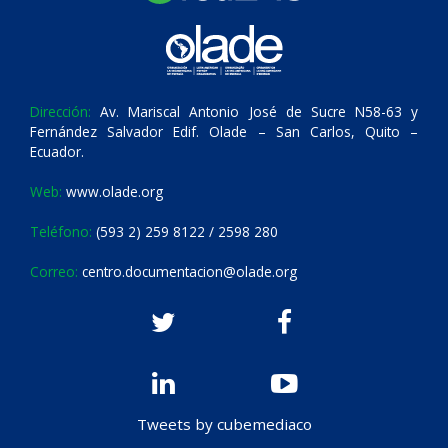
Dirección:
Av. Mariscal Antonio José de Sucre N58-63 y
Fernández Salvador Edif. Olade – San Carlos, Quito –
Ecuador.
Web:
www.olade.org
Teléfono:
(593 2) 259 8122 / 2598 280
Correo:
centro.documentacion@olade.org
Tweets by cubemediaco