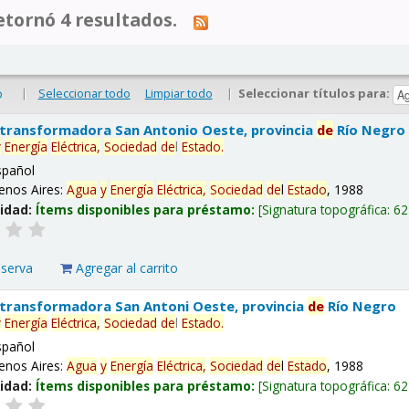
tornó 4 resultados.
|
Seleccionar todo
Limpiar todo
|
Seleccionar títulos para:
o
 transformadora San Antonio Oeste, provincia
de
Río Negro
y
Energía
Eléctrica,
Sociedad
de
l
Estado
.
spañol
enos Aires:
Agua
y
Energía
Eléctrica,
Sociedad
de
l
Estado
, 1988
lidad:
Ítems disponibles para préstamo:
Signatura topográfica:
62
eserva
Agregar al carrito
 transformadora San Antoni Oeste, provincia
de
Río Negro
y
Energía
Eléctrica,
Sociedad
de
l
Estado
.
spañol
enos Aires:
Agua
y
Energía
Eléctrica,
Sociedad
de
l
Estado
, 1988
lidad:
Ítems disponibles para préstamo:
Signatura topográfica:
62