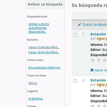
Refinar su búsqueda
Su búsqueda re
Disponibilidad
Limitar a ítems
Quitar resaltad
actualmente
disponibles.
1.
Estación
por
Agua
Autores
Idioma:
E
Agua y Energía Eléct...
Editor:
Bu
Agua y Energía Eléct...
Disponibi
Colecciones
Documentos Externos
Hacer r
Tipos de ítem
2.
Estación
Libros
por
Agua
Idioma:
E
Lugares
Editor:
Bu
Argentina
Disponibi
Temas