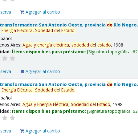
eserva
Agregar al carrito
 transformadora San Antonio Oeste, provincia
de
Río Negro
y
Energía
Eléctrica,
Sociedad
de
l
Estado
.
spañol
enos Aires:
Agua
y
energía
eléctrica,
sociedad
de
l
estado
, 1988
lidad:
Ítems disponibles para préstamo:
Signatura topográfica:
62
eserva
Agregar al carrito
 transformadora San Antonio Oeste, provincia
de
Río Negro
y
Energía
Eléctrica,
Sociedad
de
l
Estado
.
spañol
enos Aires:
Agua
y
Energía
Eléctrica,
Sociedad
de
l
Estado
, 1998
lidad:
Ítems disponibles para préstamo:
Signatura topográfica:
62
eserva
Agregar al carrito