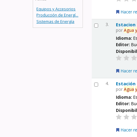
Equipos y Accesorios
Hacer r
Producción de Energí...
Sistemas de Energía
3.
Estacion
por
Agua
Idioma:
E
Editor:
Bu
Disponibi
Hacer r
4.
Estación
por
Agua
Idioma:
E
Editor:
Bu
Disponibi
Hacer r