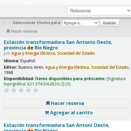
|
|
Seleccionar títulos para:
Hacer reserva
Estación transformadora San Antonio Oeste,
provincia
de
Río Negro
por
Agua
y
Energía
Eléctrica,
Sociedad
de
l
Estado
.
Idioma:
Español
Editor:
Buenos Aires:
Agua
y
Energía
Eléctrica,
Sociedad
de
l
Estado
,
1988
Disponibilidad:
Ítems disponibles para préstamo:
Signatura
topográfica:
621.374.5/A282/v.2
(3).
Hacer reserva
Agregar al carrito
Estación transformadora San Antoni Oeste,
provincia
de
Río Negro