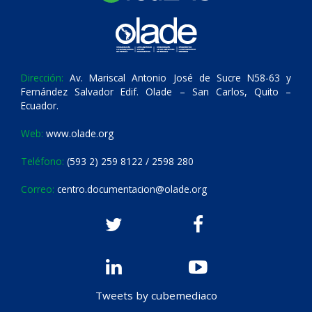
Dirección:
Av. Mariscal Antonio José de Sucre N58-63 y
Fernández Salvador Edif. Olade – San Carlos, Quito –
Ecuador.
Web:
www.olade.org
Teléfono:
(593 2) 259 8122 / 2598 280
Correo:
centro.documentacion@olade.org
Tweets by cubemediaco