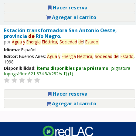
Hacer reserva
Agregar al carrito
Estación transformadora San Antonio Oeste,
provincia
de
Río Negro.
por
Agua
y
Energía
Eléctrica,
Sociedad
de
l
Estado
.
Idioma:
Español
Editor:
Buenos Aires:
Agua
y
Energía
Eléctrica,
Sociedad
de
l
Estado
,
1998
Disponibilidad:
Ítems disponibles para préstamo:
Signatura
topográfica:
621.374.5/A282/v.1
(1).
Hacer reserva
Agregar al carrito