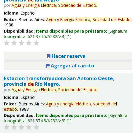
por
Agua
y
Energía
Eléctrica,
Sociedad
de
l
Estado
.
Idioma:
Español
Editor:
Buenos Aires:
Agua
y
Energía
Eléctrica,
Sociedad
de
l
Estado
,
1988
Disponibilidad:
Ítems disponibles para préstamo:
Signatura
topográfica:
621.374.5/A282/v.4
(1).
Hacer reserva
Agregar al carrito
Estacion transformadora San Antonio Oeste,
provincia
de
Río Negro.
por
Agua
y
Energía
Eléctrica,
Sociedad
de
l
Estado
.
Idioma:
Español
Editor:
Buenos Aires:
Agua
y
energía
eléctrica,
sociedad
de
l
estado
, 1988
Disponibilidad:
Ítems disponibles para préstamo:
Signatura
topográfica:
621.374.5/A282/v.3
(1).