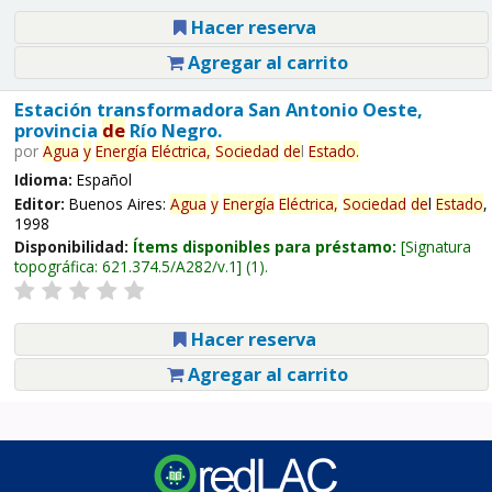
Hacer reserva
Agregar al carrito
Estación transformadora San Antonio Oeste,
provincia
de
Río Negro.
por
Agua
y
Energía
Eléctrica,
Sociedad
de
l
Estado
.
Idioma:
Español
Editor:
Buenos Aires:
Agua
y
Energía
Eléctrica,
Sociedad
de
l
Estado
,
1998
Disponibilidad:
Ítems disponibles para préstamo:
Signatura
topográfica:
621.374.5/A282/v.1
(1).
Hacer reserva
Agregar al carrito