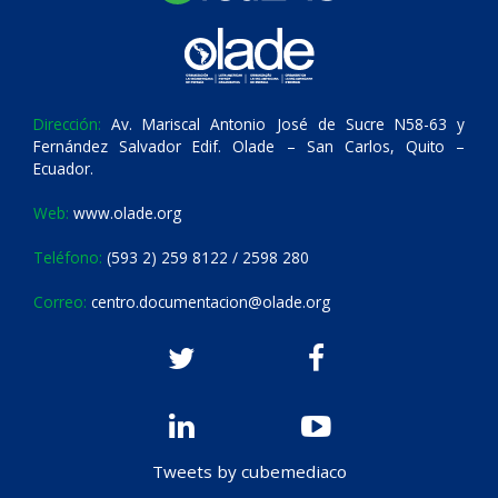
Dirección:
Av. Mariscal Antonio José de Sucre N58-63 y
Fernández Salvador Edif. Olade – San Carlos, Quito –
Ecuador.
Web:
www.olade.org
Teléfono:
(593 2) 259 8122 / 2598 280
Correo:
centro.documentacion@olade.org
Tweets by cubemediaco