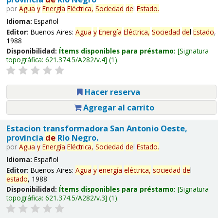
por
Agua
y
Energía
Eléctrica,
Sociedad
de
l
Estado
.
Idioma:
Español
Editor:
Buenos Aires:
Agua
y
Energía
Eléctrica,
Sociedad
de
l
Estado
,
1988
Disponibilidad:
Ítems disponibles para préstamo:
Signatura
topográfica:
621.374.5/A282/v.4
(1).
Hacer reserva
Agregar al carrito
Estacion transformadora San Antonio Oeste,
provincia
de
Río Negro.
por
Agua
y
Energía
Eléctrica,
Sociedad
de
l
Estado
.
Idioma:
Español
Editor:
Buenos Aires:
Agua
y
energía
eléctrica,
sociedad
de
l
estado
, 1988
Disponibilidad:
Ítems disponibles para préstamo:
Signatura
topográfica:
621.374.5/A282/v.3
(1).