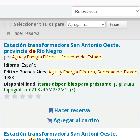
|
|
Seleccionar títulos para:
Hacer reserva
Estación transformadora San Antonio Oeste,
provincia
de
Río Negro
por
Agua
y
Energía
Eléctrica,
Sociedad
de
l
Estado
.
Idioma:
Español
Editor:
Buenos Aires:
Agua
y
Energía
Eléctrica,
Sociedad
de
l
Estado
,
1988
Disponibilidad:
Ítems disponibles para préstamo:
Signatura
topográfica:
621.374.5/A282/v.2
(3).
Hacer reserva
Agregar al carrito
Estación transformadora San Antoni Oeste,
provincia
de
Río Negro