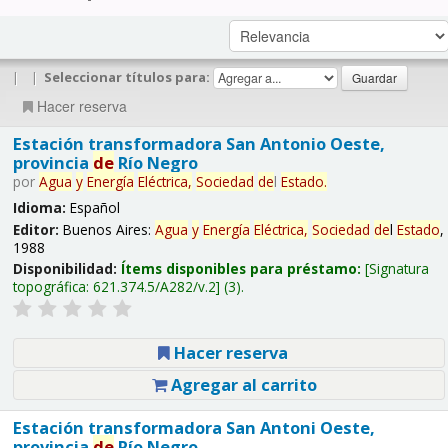
|
|
Seleccionar títulos para:
Hacer reserva
Estación transformadora San Antonio Oeste,
provincia
de
Río Negro
por
Agua
y
Energía
Eléctrica,
Sociedad
de
l
Estado
.
Idioma:
Español
Editor:
Buenos Aires:
Agua
y
Energía
Eléctrica,
Sociedad
de
l
Estado
,
1988
Disponibilidad:
Ítems disponibles para préstamo:
Signatura
topográfica:
621.374.5/A282/v.2
(3).
Hacer reserva
Agregar al carrito
Estación transformadora San Antoni Oeste,
provincia
de
Río Negro