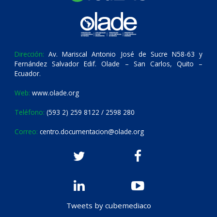
Dirección:
Av. Mariscal Antonio José de Sucre N58-63 y
Fernández Salvador Edif. Olade – San Carlos, Quito –
Ecuador.
Web:
www.olade.org
Teléfono:
(593 2) 259 8122 / 2598 280
Correo:
centro.documentacion@olade.org
Tweets by cubemediaco