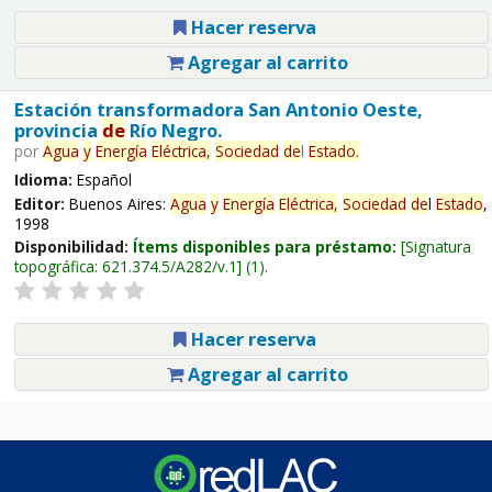
Hacer reserva
Agregar al carrito
Estación transformadora San Antonio Oeste,
provincia
de
Río Negro.
por
Agua
y
Energía
Eléctrica,
Sociedad
de
l
Estado
.
Idioma:
Español
Editor:
Buenos Aires:
Agua
y
Energía
Eléctrica,
Sociedad
de
l
Estado
,
1998
Disponibilidad:
Ítems disponibles para préstamo:
Signatura
topográfica:
621.374.5/A282/v.1
(1).
Hacer reserva
Agregar al carrito