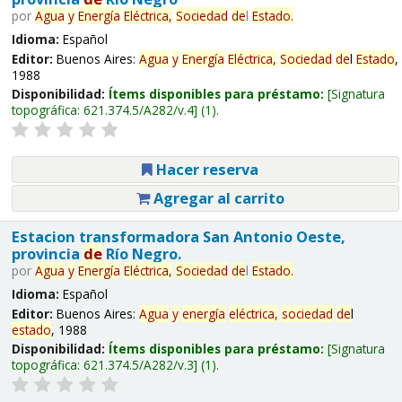
por
Agua
y
Energía
Eléctrica,
Sociedad
de
l
Estado
.
Idioma:
Español
Editor:
Buenos Aires:
Agua
y
Energía
Eléctrica,
Sociedad
de
l
Estado
,
1988
Disponibilidad:
Ítems disponibles para préstamo:
Signatura
topográfica:
621.374.5/A282/v.4
(1).
Hacer reserva
Agregar al carrito
Estacion transformadora San Antonio Oeste,
provincia
de
Río Negro.
por
Agua
y
Energía
Eléctrica,
Sociedad
de
l
Estado
.
Idioma:
Español
Editor:
Buenos Aires:
Agua
y
energía
eléctrica,
sociedad
de
l
estado
, 1988
Disponibilidad:
Ítems disponibles para préstamo:
Signatura
topográfica:
621.374.5/A282/v.3
(1).