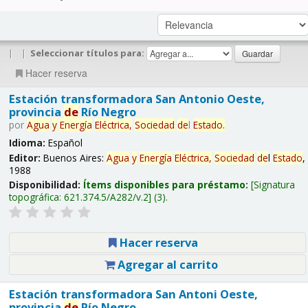
|
|
Seleccionar títulos para:
Hacer reserva
Estación transformadora San Antonio Oeste,
provincia
de
Río Negro
por
Agua
y
Energía
Eléctrica,
Sociedad
de
l
Estado
.
Idioma:
Español
Editor:
Buenos Aires:
Agua
y
Energía
Eléctrica,
Sociedad
de
l
Estado
,
1988
Disponibilidad:
Ítems disponibles para préstamo:
Signatura
topográfica:
621.374.5/A282/v.2
(3).
Hacer reserva
Agregar al carrito
Estación transformadora San Antoni Oeste,
provincia
de
Río Negro