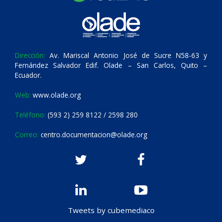
Dirección:
Av. Mariscal Antonio José de Sucre N58-63 y
Fernández Salvador Edif. Olade – San Carlos, Quito –
Ecuador.
Web:
www.olade.org
Teléfono:
(593 2) 259 8122 / 2598 280
Correo:
centro.documentacion@olade.org
Tweets by cubemediaco