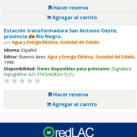
Hacer reserva
Agregar al carrito
Estación transformadora San Antonio Oeste,
provincia
de
Río Negro.
por
Agua
y
Energía
Eléctrica,
Sociedad
de
l
Estado
.
Idioma:
Español
Editor:
Buenos Aires:
Agua
y
Energía
Eléctrica,
Sociedad
de
l
Estado
,
1998
Disponibilidad:
Ítems disponibles para préstamo:
Signatura
topográfica:
621.374.5/A282/v.1
(1).
Hacer reserva
Agregar al carrito