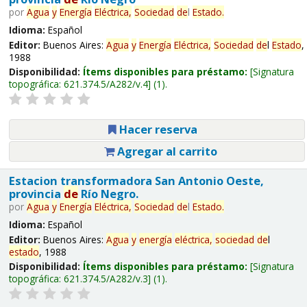
por
Agua
y
Energía
Eléctrica,
Sociedad
de
l
Estado
.
Idioma:
Español
Editor:
Buenos Aires:
Agua
y
Energía
Eléctrica,
Sociedad
de
l
Estado
,
1988
Disponibilidad:
Ítems disponibles para préstamo:
Signatura
topográfica:
621.374.5/A282/v.4
(1).
Hacer reserva
Agregar al carrito
Estacion transformadora San Antonio Oeste,
provincia
de
Río Negro.
por
Agua
y
Energía
Eléctrica,
Sociedad
de
l
Estado
.
Idioma:
Español
Editor:
Buenos Aires:
Agua
y
energía
eléctrica,
sociedad
de
l
estado
, 1988
Disponibilidad:
Ítems disponibles para préstamo:
Signatura
topográfica:
621.374.5/A282/v.3
(1).