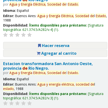
por
Agua
y
Energía
Eléctrica,
Sociedad
de
l
Estado
.
Idioma:
Español
Editor:
Buenos Aires:
Agua
y
Energía
Eléctrica,
Sociedad
de
l
Estado
,
1988
Disponibilidad:
Ítems disponibles para préstamo:
Signatura
topográfica:
621.374.5/A282/v.4
(1).
Hacer reserva
Agregar al carrito
Estacion transformadora San Antonio Oeste,
provincia
de
Río Negro.
por
Agua
y
Energía
Eléctrica,
Sociedad
de
l
Estado
.
Idioma:
Español
Editor:
Buenos Aires:
Agua
y
energía
eléctrica,
sociedad
de
l
estado
, 1988
Disponibilidad:
Ítems disponibles para préstamo:
Signatura
topográfica:
621.374.5/A282/v.3
(1).