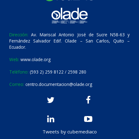
Dirección:
Av. Mariscal Antonio José de Sucre N58-63 y
Fernández Salvador Edif. Olade – San Carlos, Quito –
Ecuador.
Web:
www.olade.org
Teléfono:
(593 2) 259 8122 / 2598 280
Correo:
centro.documentacion@olade.org
Tweets by cubemediaco