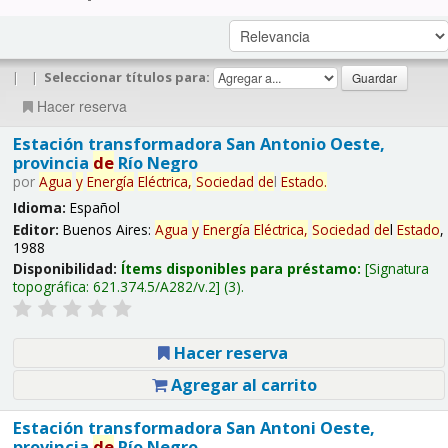
|
|
Seleccionar títulos para:
Hacer reserva
Estación transformadora San Antonio Oeste,
provincia
de
Río Negro
por
Agua
y
Energía
Eléctrica,
Sociedad
de
l
Estado
.
Idioma:
Español
Editor:
Buenos Aires:
Agua
y
Energía
Eléctrica,
Sociedad
de
l
Estado
,
1988
Disponibilidad:
Ítems disponibles para préstamo:
Signatura
topográfica:
621.374.5/A282/v.2
(3).
Hacer reserva
Agregar al carrito
Estación transformadora San Antoni Oeste,
provincia
de
Río Negro