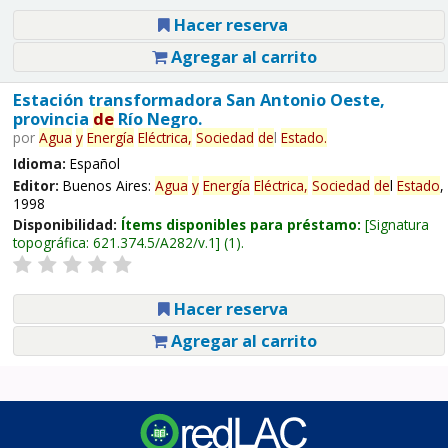
Hacer reserva
Agregar al carrito
Estación transformadora San Antonio Oeste,
provincia
de
Río Negro.
por
Agua
y
Energía
Eléctrica,
Sociedad
de
l
Estado
.
Idioma:
Español
Editor:
Buenos Aires:
Agua
y
Energía
Eléctrica,
Sociedad
de
l
Estado
,
1998
Disponibilidad:
Ítems disponibles para préstamo:
Signatura
topográfica:
621.374.5/A282/v.1
(1).
Hacer reserva
Agregar al carrito