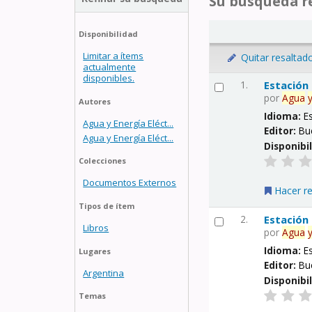
Su búsqueda re
Disponibilidad
Limitar a ítems
Quitar resaltad
actualmente
disponibles.
1.
Estación
por
Agua
Autores
Idioma:
E
Agua y Energía Eléct...
Editor:
Bu
Agua y Energía Eléct...
Disponibi
Colecciones
Documentos Externos
Hacer r
Tipos de ítem
2.
Estación
Libros
por
Agua
Idioma:
E
Lugares
Editor:
Bu
Argentina
Disponibi
Temas