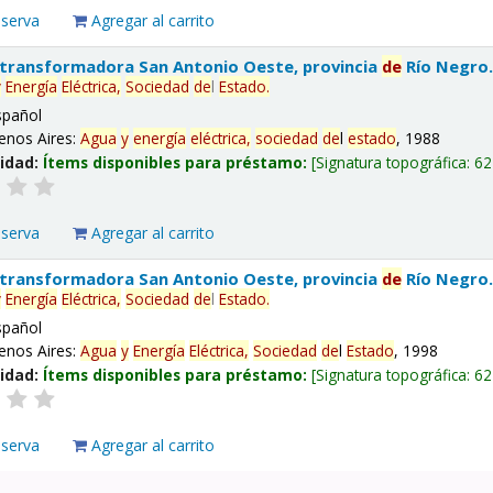
eserva
Agregar al carrito
 transformadora San Antonio Oeste, provincia
de
Río Negro
y
Energía
Eléctrica,
Sociedad
de
l
Estado
.
spañol
enos Aires:
Agua
y
energía
eléctrica,
sociedad
de
l
estado
, 1988
lidad:
Ítems disponibles para préstamo:
Signatura topográfica:
62
eserva
Agregar al carrito
 transformadora San Antonio Oeste, provincia
de
Río Negro
y
Energía
Eléctrica,
Sociedad
de
l
Estado
.
spañol
enos Aires:
Agua
y
Energía
Eléctrica,
Sociedad
de
l
Estado
, 1998
lidad:
Ítems disponibles para préstamo:
Signatura topográfica:
62
eserva
Agregar al carrito