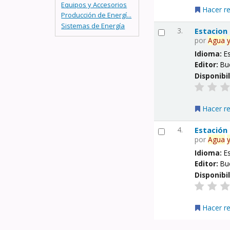
Equipos y Accesorios
Hacer r
Producción de Energí...
Sistemas de Energía
3.
Estacion
por
Agua
Idioma:
E
Editor:
Bu
Disponibi
Hacer r
4.
Estación
por
Agua
Idioma:
E
Editor:
Bu
Disponibi
Hacer r