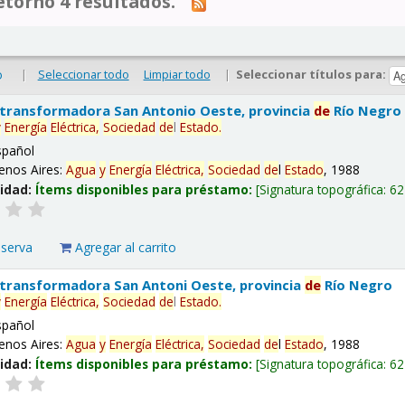
tornó 4 resultados.
|
Seleccionar todo
Limpiar todo
|
Seleccionar títulos para:
o
 transformadora San Antonio Oeste, provincia
de
Río Negro
y
Energía
Eléctrica,
Sociedad
de
l
Estado
.
spañol
enos Aires:
Agua
y
Energía
Eléctrica,
Sociedad
de
l
Estado
, 1988
lidad:
Ítems disponibles para préstamo:
Signatura topográfica:
62
eserva
Agregar al carrito
 transformadora San Antoni Oeste, provincia
de
Río Negro
y
Energía
Eléctrica,
Sociedad
de
l
Estado
.
spañol
enos Aires:
Agua
y
Energía
Eléctrica,
Sociedad
de
l
Estado
, 1988
lidad:
Ítems disponibles para préstamo:
Signatura topográfica:
62