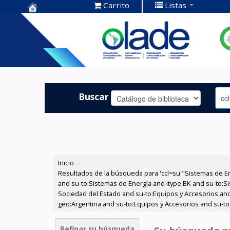
Carrito
Listas
Centro de
Documentación
OLADE -
Buscar
Inicio
›
Resultados de la búsqueda para 'ccl=su:"Sistemas de E
and su-to:Sistemas de Energía and itype:BK and su-to:Si
Sociedad del Estado and su-to:Equipos y Accesorios and
geo:Argentina and su-to:Equipos y Accesorios and su-to
Refinar su búsqueda