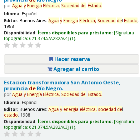
por
Agua
y
Energía
Eléctrica,
Sociedad
de
l
Estado
.
Idioma:
Español
Editor:
Buenos Aires:
Agua
y
Energía
Eléctrica,
Sociedad
de
l
Estado
,
1988
Disponibilidad:
Ítems disponibles para préstamo:
Signatura
topográfica:
621.374.5/A282/v.4
(1).
Hacer reserva
Agregar al carrito
Estacion transformadora San Antonio Oeste,
provincia
de
Río Negro.
por
Agua
y
Energía
Eléctrica,
Sociedad
de
l
Estado
.
Idioma:
Español
Editor:
Buenos Aires:
Agua
y
energía
eléctrica,
sociedad
de
l
estado
, 1988
Disponibilidad:
Ítems disponibles para préstamo:
Signatura
topográfica:
621.374.5/A282/v.3
(1).