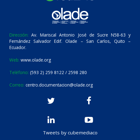
Dirección:
Av. Mariscal Antonio José de Sucre N58-63 y
Fernández Salvador Edif. Olade – San Carlos, Quito –
Ecuador.
Web:
www.olade.org
Teléfono:
(593 2) 259 8122 / 2598 280
Correo:
centro.documentacion@olade.org
Tweets by cubemediaco