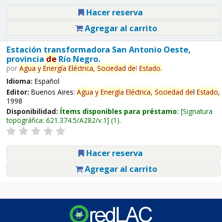
Hacer reserva
Agregar al carrito
Estación transformadora San Antonio Oeste,
provincia
de
Río Negro.
por
Agua
y
Energía
Eléctrica,
Sociedad
de
l
Estado
.
Idioma:
Español
Editor:
Buenos Aires:
Agua
y
Energía
Eléctrica,
Sociedad
de
l
Estado
,
1998
Disponibilidad:
Ítems disponibles para préstamo:
Signatura
topográfica:
621.374.5/A282/v.1
(1).
Hacer reserva
Agregar al carrito