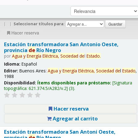
|
|
Seleccionar títulos para:
Hacer reserva
Estación transformadora San Antonio Oeste,
provincia
de
Río Negro
por
Agua
y
Energía
Eléctrica,
Sociedad
de
l
Estado
.
Idioma:
Español
Editor:
Buenos Aires:
Agua
y
Energía
Eléctrica,
Sociedad
de
l
Estado
,
1988
Disponibilidad:
Ítems disponibles para préstamo:
Signatura
topográfica:
621.374.5/A282/v.2
(3).
Hacer reserva
Agregar al carrito
Estación transformadora San Antoni Oeste,
provincia
de
Río Negro