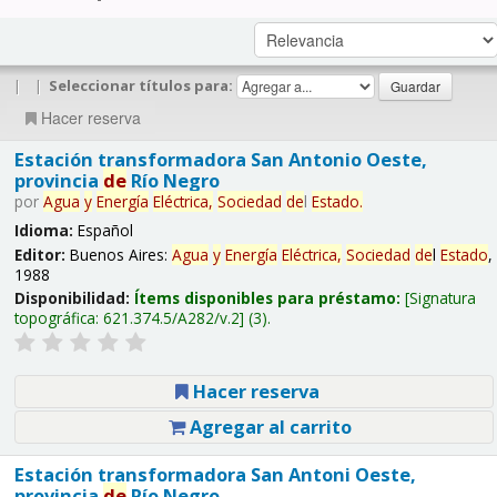
|
|
Seleccionar títulos para:
Hacer reserva
Estación transformadora San Antonio Oeste,
provincia
de
Río Negro
por
Agua
y
Energía
Eléctrica,
Sociedad
de
l
Estado
.
Idioma:
Español
Editor:
Buenos Aires:
Agua
y
Energía
Eléctrica,
Sociedad
de
l
Estado
,
1988
Disponibilidad:
Ítems disponibles para préstamo:
Signatura
topográfica:
621.374.5/A282/v.2
(3).
Hacer reserva
Agregar al carrito
Estación transformadora San Antoni Oeste,
provincia
de
Río Negro