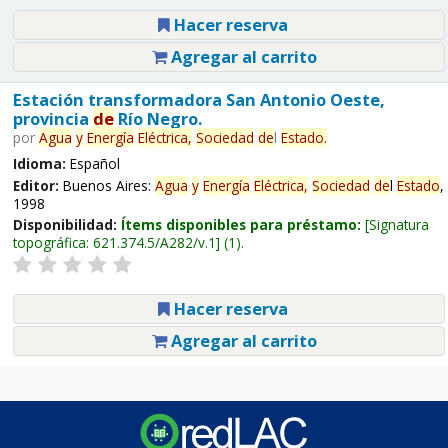
Hacer reserva
Agregar al carrito
Estación transformadora San Antonio Oeste,
provincia
de
Río Negro.
por
Agua
y
Energía
Eléctrica,
Sociedad
de
l
Estado
.
Idioma:
Español
Editor:
Buenos Aires:
Agua
y
Energía
Eléctrica,
Sociedad
de
l
Estado
,
1998
Disponibilidad:
Ítems disponibles para préstamo:
Signatura
topográfica:
621.374.5/A282/v.1
(1).
Hacer reserva
Agregar al carrito