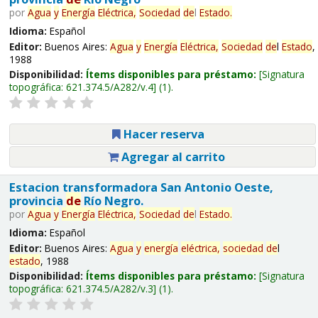
por
Agua
y
Energía
Eléctrica,
Sociedad
de
l
Estado
.
Idioma:
Español
Editor:
Buenos Aires:
Agua
y
Energía
Eléctrica,
Sociedad
de
l
Estado
,
1988
Disponibilidad:
Ítems disponibles para préstamo:
Signatura
topográfica:
621.374.5/A282/v.4
(1).
Hacer reserva
Agregar al carrito
Estacion transformadora San Antonio Oeste,
provincia
de
Río Negro.
por
Agua
y
Energía
Eléctrica,
Sociedad
de
l
Estado
.
Idioma:
Español
Editor:
Buenos Aires:
Agua
y
energía
eléctrica,
sociedad
de
l
estado
, 1988
Disponibilidad:
Ítems disponibles para préstamo:
Signatura
topográfica:
621.374.5/A282/v.3
(1).