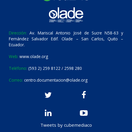
Dirección:
Av. Mariscal Antonio José de Sucre N58-63 y
Fernández Salvador Edif. Olade – San Carlos, Quito –
Ecuador.
Web:
www.olade.org
Teléfono:
(593 2) 259 8122 / 2598 280
Correo:
centro.documentacion@olade.org
Tweets by cubemediaco