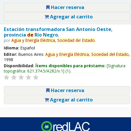
Hacer reserva
Agregar al carrito
Estación transformadora San Antonio Oeste,
provincia
de
Río Negro.
por
Agua
y
Energía
Eléctrica,
Sociedad
de
l
Estado
.
Idioma:
Español
Editor:
Buenos Aires:
Agua
y
Energía
Eléctrica,
Sociedad
de
l
Estado
,
1998
Disponibilidad:
Ítems disponibles para préstamo:
Signatura
topográfica:
621.374.5/A282/v.1
(1).
Hacer reserva
Agregar al carrito