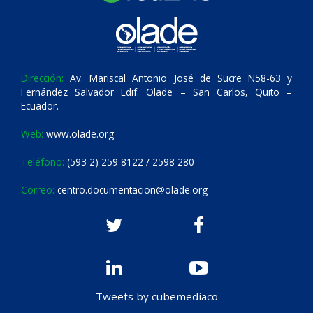
Dirección:
Av. Mariscal Antonio José de Sucre N58-63 y
Fernández Salvador Edif. Olade – San Carlos, Quito –
Ecuador.
Web:
www.olade.org
Teléfono:
(593 2) 259 8122 / 2598 280
Correo:
centro.documentacion@olade.org
Tweets by cubemediaco