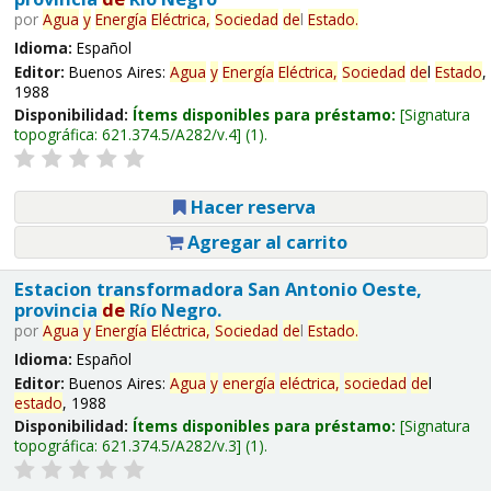
por
Agua
y
Energía
Eléctrica,
Sociedad
de
l
Estado
.
Idioma:
Español
Editor:
Buenos Aires:
Agua
y
Energía
Eléctrica,
Sociedad
de
l
Estado
,
1988
Disponibilidad:
Ítems disponibles para préstamo:
Signatura
topográfica:
621.374.5/A282/v.4
(1).
Hacer reserva
Agregar al carrito
Estacion transformadora San Antonio Oeste,
provincia
de
Río Negro.
por
Agua
y
Energía
Eléctrica,
Sociedad
de
l
Estado
.
Idioma:
Español
Editor:
Buenos Aires:
Agua
y
energía
eléctrica,
sociedad
de
l
estado
, 1988
Disponibilidad:
Ítems disponibles para préstamo:
Signatura
topográfica:
621.374.5/A282/v.3
(1).