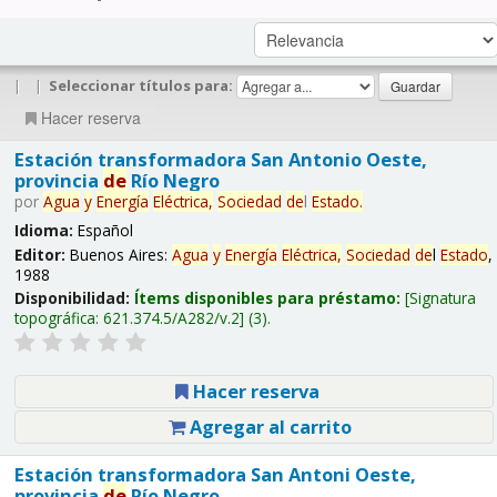
|
|
Seleccionar títulos para:
Hacer reserva
Estación transformadora San Antonio Oeste,
provincia
de
Río Negro
por
Agua
y
Energía
Eléctrica,
Sociedad
de
l
Estado
.
Idioma:
Español
Editor:
Buenos Aires:
Agua
y
Energía
Eléctrica,
Sociedad
de
l
Estado
,
1988
Disponibilidad:
Ítems disponibles para préstamo:
Signatura
topográfica:
621.374.5/A282/v.2
(3).
Hacer reserva
Agregar al carrito
Estación transformadora San Antoni Oeste,
provincia
de
Río Negro