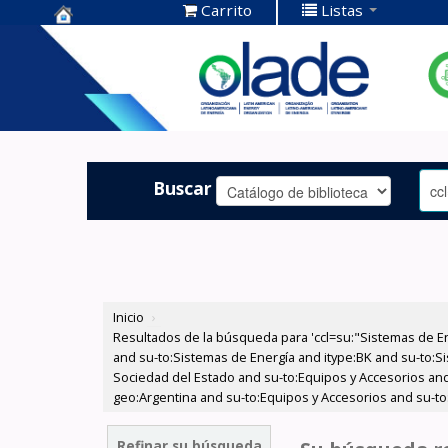
Carrito
Listas
Centro de
Documentación
OLADE -
Buscar
Inicio
›
Resultados de la búsqueda para 'ccl=su:"Sistemas de E
and su-to:Sistemas de Energía and itype:BK and su-to:Si
Sociedad del Estado and su-to:Equipos y Accesorios and
geo:Argentina and su-to:Equipos y Accesorios and su-to
Refinar su búsqueda