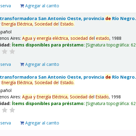
eserva
Agregar al carrito
 transformadora San Antonio Oeste, provincia
de
Río Negro
y
Energía
Eléctrica,
Sociedad
de
l
Estado
.
spañol
enos Aires:
Agua
y
energía
eléctrica,
sociedad
de
l
estado
, 1988
lidad:
Ítems disponibles para préstamo:
Signatura topográfica:
62
eserva
Agregar al carrito
 transformadora San Antonio Oeste, provincia
de
Río Negro
y
Energía
Eléctrica,
Sociedad
de
l
Estado
.
spañol
enos Aires:
Agua
y
Energía
Eléctrica,
Sociedad
de
l
Estado
, 1998
lidad:
Ítems disponibles para préstamo:
Signatura topográfica:
62
eserva
Agregar al carrito