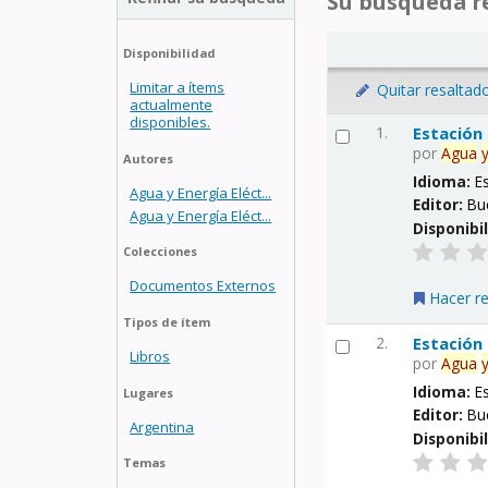
Su búsqueda re
Disponibilidad
Limitar a ítems
Quitar resaltad
actualmente
disponibles.
1.
Estación
por
Agua
Autores
Idioma:
E
Agua y Energía Eléct...
Editor:
Bu
Agua y Energía Eléct...
Disponibi
Colecciones
Documentos Externos
Hacer r
Tipos de ítem
2.
Estación
Libros
por
Agua
Idioma:
E
Lugares
Editor:
Bu
Argentina
Disponibi
Temas