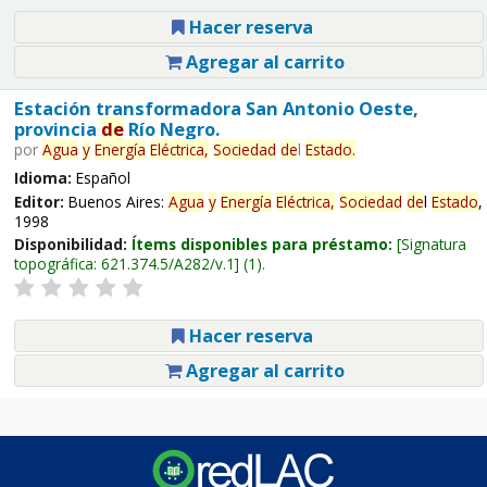
Hacer reserva
Agregar al carrito
Estación transformadora San Antonio Oeste,
provincia
de
Río Negro.
por
Agua
y
Energía
Eléctrica,
Sociedad
de
l
Estado
.
Idioma:
Español
Editor:
Buenos Aires:
Agua
y
Energía
Eléctrica,
Sociedad
de
l
Estado
,
1998
Disponibilidad:
Ítems disponibles para préstamo:
Signatura
topográfica:
621.374.5/A282/v.1
(1).
Hacer reserva
Agregar al carrito