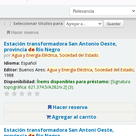
|
|
Seleccionar títulos para:
Hacer reserva
Estación transformadora San Antonio Oeste,
provincia
de
Río Negro
por
Agua
y
Energía
Eléctrica,
Sociedad
de
l
Estado
.
Idioma:
Español
Editor:
Buenos Aires:
Agua
y
Energía
Eléctrica,
Sociedad
de
l
Estado
,
1988
Disponibilidad:
Ítems disponibles para préstamo:
Signatura
topográfica:
621.374.5/A282/v.2
(3).
Hacer reserva
Agregar al carrito
Estación transformadora San Antoni Oeste,
provincia
de
Río Negro