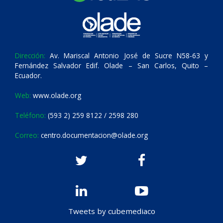
Dirección:
Av. Mariscal Antonio José de Sucre N58-63 y
Fernández Salvador Edif. Olade – San Carlos, Quito –
Ecuador.
Web:
www.olade.org
Teléfono:
(593 2) 259 8122 / 2598 280
Correo:
centro.documentacion@olade.org
Tweets by cubemediaco