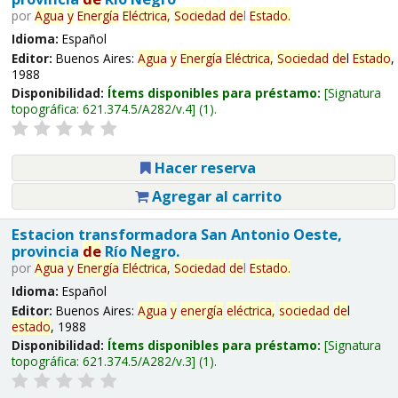
por
Agua
y
Energía
Eléctrica,
Sociedad
de
l
Estado
.
Idioma:
Español
Editor:
Buenos Aires:
Agua
y
Energía
Eléctrica,
Sociedad
de
l
Estado
,
1988
Disponibilidad:
Ítems disponibles para préstamo:
Signatura
topográfica:
621.374.5/A282/v.4
(1).
Hacer reserva
Agregar al carrito
Estacion transformadora San Antonio Oeste,
provincia
de
Río Negro.
por
Agua
y
Energía
Eléctrica,
Sociedad
de
l
Estado
.
Idioma:
Español
Editor:
Buenos Aires:
Agua
y
energía
eléctrica,
sociedad
de
l
estado
, 1988
Disponibilidad:
Ítems disponibles para préstamo:
Signatura
topográfica:
621.374.5/A282/v.3
(1).