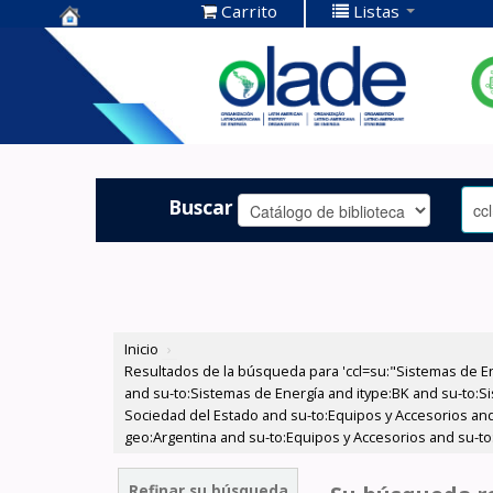
Carrito
Listas
Centro de
Documentación
OLADE -
Buscar
Inicio
›
Resultados de la búsqueda para 'ccl=su:"Sistemas de E
and su-to:Sistemas de Energía and itype:BK and su-to:Si
Sociedad del Estado and su-to:Equipos y Accesorios and
geo:Argentina and su-to:Equipos y Accesorios and su-to
Refinar su búsqueda