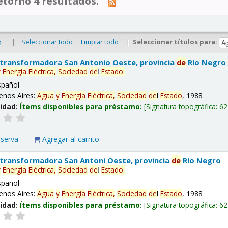
tornó 4 resultados.
|
Seleccionar todo
Limpiar todo
|
Seleccionar títulos para:
o
 transformadora San Antonio Oeste, provincia
de
Río Negro
y
Energía
Eléctrica,
Sociedad
de
l
Estado
.
spañol
enos Aires:
Agua
y
Energía
Eléctrica,
Sociedad
de
l
Estado
, 1988
lidad:
Ítems disponibles para préstamo:
Signatura topográfica:
62
eserva
Agregar al carrito
 transformadora San Antoni Oeste, provincia
de
Río Negro
y
Energía
Eléctrica,
Sociedad
de
l
Estado
.
spañol
enos Aires:
Agua
y
Energía
Eléctrica,
Sociedad
de
l
Estado
, 1988
lidad:
Ítems disponibles para préstamo:
Signatura topográfica:
62