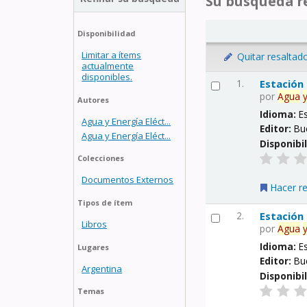
Su búsqueda re
Disponibilidad
Limitar a ítems
Quitar resaltad
actualmente
disponibles.
1.
Estación
por
Agua
Autores
Idioma:
E
Agua y Energía Eléct...
Editor:
Bu
Agua y Energía Eléct...
Disponibi
Colecciones
Documentos Externos
Hacer r
Tipos de ítem
2.
Estación
Libros
por
Agua
Idioma:
E
Lugares
Editor:
Bu
Argentina
Disponibi
Temas