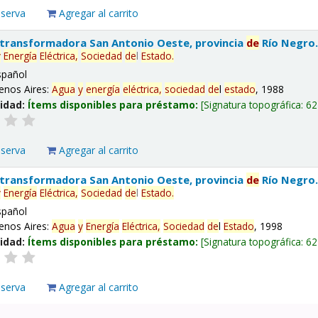
eserva
Agregar al carrito
 transformadora San Antonio Oeste, provincia
de
Río Negro
y
Energía
Eléctrica,
Sociedad
de
l
Estado
.
spañol
enos Aires:
Agua
y
energía
eléctrica,
sociedad
de
l
estado
, 1988
lidad:
Ítems disponibles para préstamo:
Signatura topográfica:
62
eserva
Agregar al carrito
 transformadora San Antonio Oeste, provincia
de
Río Negro
y
Energía
Eléctrica,
Sociedad
de
l
Estado
.
spañol
enos Aires:
Agua
y
Energía
Eléctrica,
Sociedad
de
l
Estado
, 1998
lidad:
Ítems disponibles para préstamo:
Signatura topográfica:
62
eserva
Agregar al carrito