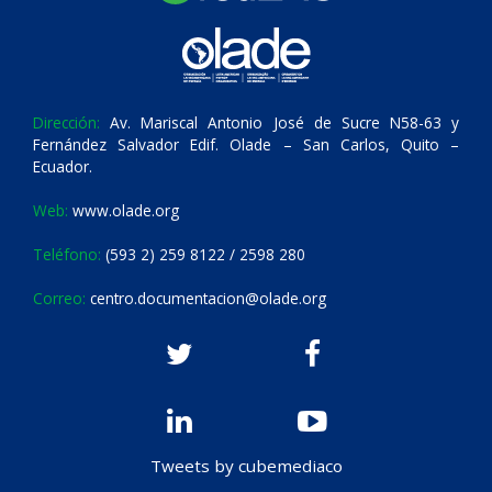
Dirección:
Av. Mariscal Antonio José de Sucre N58-63 y
Fernández Salvador Edif. Olade – San Carlos, Quito –
Ecuador.
Web:
www.olade.org
Teléfono:
(593 2) 259 8122 / 2598 280
Correo:
centro.documentacion@olade.org
Tweets by cubemediaco