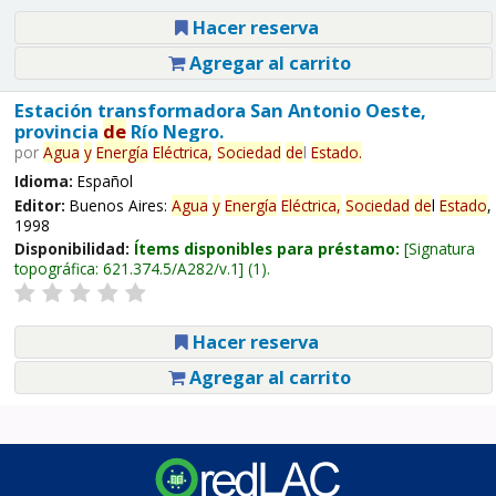
Hacer reserva
Agregar al carrito
Estación transformadora San Antonio Oeste,
provincia
de
Río Negro.
por
Agua
y
Energía
Eléctrica,
Sociedad
de
l
Estado
.
Idioma:
Español
Editor:
Buenos Aires:
Agua
y
Energía
Eléctrica,
Sociedad
de
l
Estado
,
1998
Disponibilidad:
Ítems disponibles para préstamo:
Signatura
topográfica:
621.374.5/A282/v.1
(1).
Hacer reserva
Agregar al carrito