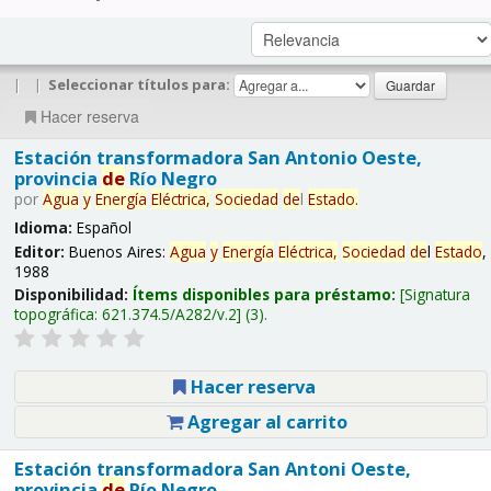
|
|
Seleccionar títulos para:
Hacer reserva
Estación transformadora San Antonio Oeste,
provincia
de
Río Negro
por
Agua
y
Energía
Eléctrica,
Sociedad
de
l
Estado
.
Idioma:
Español
Editor:
Buenos Aires:
Agua
y
Energía
Eléctrica,
Sociedad
de
l
Estado
,
1988
Disponibilidad:
Ítems disponibles para préstamo:
Signatura
topográfica:
621.374.5/A282/v.2
(3).
Hacer reserva
Agregar al carrito
Estación transformadora San Antoni Oeste,
provincia
de
Río Negro