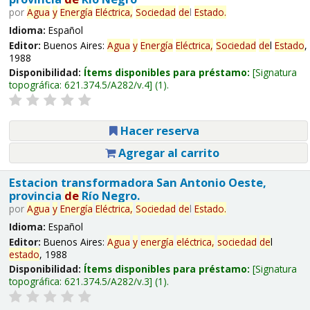
por
Agua
y
Energía
Eléctrica,
Sociedad
de
l
Estado
.
Idioma:
Español
Editor:
Buenos Aires:
Agua
y
Energía
Eléctrica,
Sociedad
de
l
Estado
,
1988
Disponibilidad:
Ítems disponibles para préstamo:
Signatura
topográfica:
621.374.5/A282/v.4
(1).
Hacer reserva
Agregar al carrito
Estacion transformadora San Antonio Oeste,
provincia
de
Río Negro.
por
Agua
y
Energía
Eléctrica,
Sociedad
de
l
Estado
.
Idioma:
Español
Editor:
Buenos Aires:
Agua
y
energía
eléctrica,
sociedad
de
l
estado
, 1988
Disponibilidad:
Ítems disponibles para préstamo:
Signatura
topográfica:
621.374.5/A282/v.3
(1).