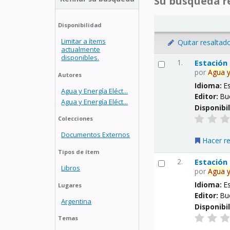
Su búsqueda re
Disponibilidad
Limitar a ítems
Quitar resaltad
actualmente
disponibles.
1.
Estación
por
Agua
Autores
Idioma:
E
Agua y Energía Eléct...
Editor:
Bu
Agua y Energía Eléct...
Disponibi
Colecciones
Documentos Externos
Hacer r
Tipos de ítem
2.
Estación
Libros
por
Agua
Idioma:
E
Lugares
Editor:
Bu
Argentina
Disponibi
Temas