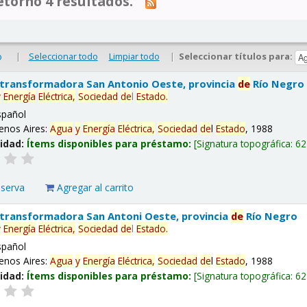
tornó 4 resultados.
|
Seleccionar todo
Limpiar todo
|
Seleccionar títulos para:
o
 transformadora San Antonio Oeste, provincia
de
Río Negro
y
Energía
Eléctrica,
Sociedad
de
l
Estado
.
spañol
enos Aires:
Agua
y
Energía
Eléctrica,
Sociedad
de
l
Estado
, 1988
lidad:
Ítems disponibles para préstamo:
Signatura topográfica:
62
eserva
Agregar al carrito
 transformadora San Antoni Oeste, provincia
de
Río Negro
y
Energía
Eléctrica,
Sociedad
de
l
Estado
.
spañol
enos Aires:
Agua
y
Energía
Eléctrica,
Sociedad
de
l
Estado
, 1988
lidad:
Ítems disponibles para préstamo:
Signatura topográfica:
62