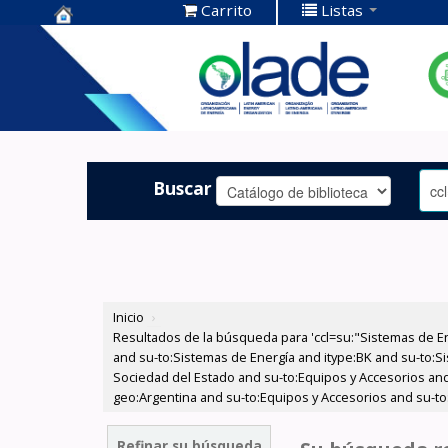
Carrito
Listas
Centro de
Documentación
OLADE -
Buscar
Inicio
›
Resultados de la búsqueda para 'ccl=su:"Sistemas de E
and su-to:Sistemas de Energía and itype:BK and su-to:Si
Sociedad del Estado and su-to:Equipos y Accesorios and
geo:Argentina and su-to:Equipos y Accesorios and su-to
Refinar su búsqueda