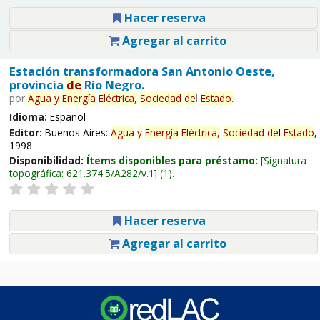
Hacer reserva
Agregar al carrito
Estación transformadora San Antonio Oeste,
provincia
de
Río Negro.
por
Agua
y
Energía
Eléctrica,
Sociedad
de
l
Estado
.
Idioma:
Español
Editor:
Buenos Aires:
Agua
y
Energía
Eléctrica,
Sociedad
de
l
Estado
,
1998
Disponibilidad:
Ítems disponibles para préstamo:
Signatura
topográfica:
621.374.5/A282/v.1
(1).
Hacer reserva
Agregar al carrito