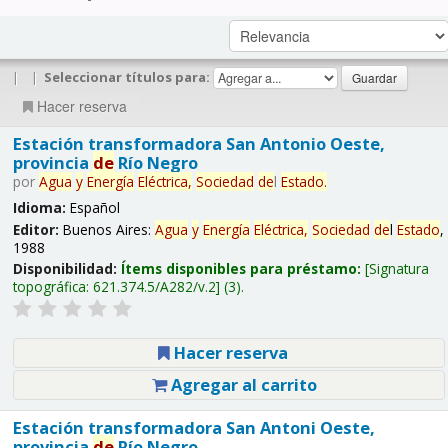
|
|
Seleccionar títulos para:
Hacer reserva
Estación transformadora San Antonio Oeste,
provincia
de
Río Negro
por
Agua
y
Energía
Eléctrica,
Sociedad
de
l
Estado
.
Idioma:
Español
Editor:
Buenos Aires:
Agua
y
Energía
Eléctrica,
Sociedad
de
l
Estado
,
1988
Disponibilidad:
Ítems disponibles para préstamo:
Signatura
topográfica:
621.374.5/A282/v.2
(3).
Hacer reserva
Agregar al carrito
Estación transformadora San Antoni Oeste,
provincia
de
Río Negro