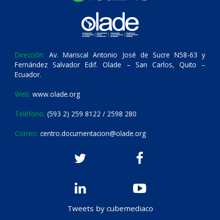
Dirección:
Av. Mariscal Antonio José de Sucre N58-63 y
Fernández Salvador Edif. Olade – San Carlos, Quito –
Ecuador.
Web:
www.olade.org
Teléfono:
(593 2) 259 8122 / 2598 280
Correo:
centro.documentacion@olade.org
Tweets by cubemediaco