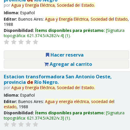
por
Agua
y
Energía
Eléctrica,
Sociedad
de
l
Estado
.
Idioma:
Español
Editor:
Buenos Aires:
Agua
y
Energía
Eléctrica,
Sociedad
de
l
Estado
,
1988
Disponibilidad:
Ítems disponibles para préstamo:
Signatura
topográfica:
621.374.5/A282/v.4
(1).
Hacer reserva
Agregar al carrito
Estacion transformadora San Antonio Oeste,
provincia
de
Río Negro.
por
Agua
y
Energía
Eléctrica,
Sociedad
de
l
Estado
.
Idioma:
Español
Editor:
Buenos Aires:
Agua
y
energía
eléctrica,
sociedad
de
l
estado
, 1988
Disponibilidad:
Ítems disponibles para préstamo:
Signatura
topográfica:
621.374.5/A282/v.3
(1).