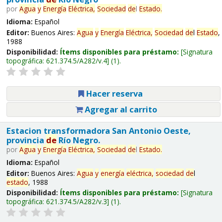
por
Agua
y
Energía
Eléctrica,
Sociedad
de
l
Estado
.
Idioma:
Español
Editor:
Buenos Aires:
Agua
y
Energía
Eléctrica,
Sociedad
de
l
Estado
,
1988
Disponibilidad:
Ítems disponibles para préstamo:
Signatura
topográfica:
621.374.5/A282/v.4
(1).
Hacer reserva
Agregar al carrito
Estacion transformadora San Antonio Oeste,
provincia
de
Río Negro.
por
Agua
y
Energía
Eléctrica,
Sociedad
de
l
Estado
.
Idioma:
Español
Editor:
Buenos Aires:
Agua
y
energía
eléctrica,
sociedad
de
l
estado
, 1988
Disponibilidad:
Ítems disponibles para préstamo:
Signatura
topográfica:
621.374.5/A282/v.3
(1).