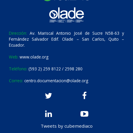
Dirección:
Av. Mariscal Antonio José de Sucre N58-63 y
Fernández Salvador Edif. Olade – San Carlos, Quito –
Ecuador.
Web:
www.olade.org
Teléfono:
(593 2) 259 8122 / 2598 280
Correo:
centro.documentacion@olade.org
Tweets by cubemediaco