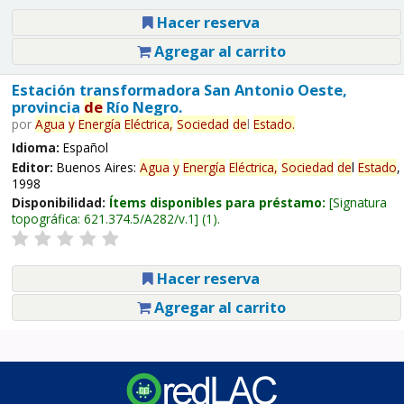
Hacer reserva
Agregar al carrito
Estación transformadora San Antonio Oeste,
provincia
de
Río Negro.
por
Agua
y
Energía
Eléctrica,
Sociedad
de
l
Estado
.
Idioma:
Español
Editor:
Buenos Aires:
Agua
y
Energía
Eléctrica,
Sociedad
de
l
Estado
,
1998
Disponibilidad:
Ítems disponibles para préstamo:
Signatura
topográfica:
621.374.5/A282/v.1
(1).
Hacer reserva
Agregar al carrito