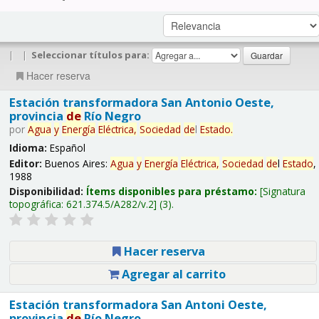
|
|
Seleccionar títulos para:
Hacer reserva
Estación transformadora San Antonio Oeste,
provincia
de
Río Negro
por
Agua
y
Energía
Eléctrica,
Sociedad
de
l
Estado
.
Idioma:
Español
Editor:
Buenos Aires:
Agua
y
Energía
Eléctrica,
Sociedad
de
l
Estado
,
1988
Disponibilidad:
Ítems disponibles para préstamo:
Signatura
topográfica:
621.374.5/A282/v.2
(3).
Hacer reserva
Agregar al carrito
Estación transformadora San Antoni Oeste,
provincia
de
Río Negro