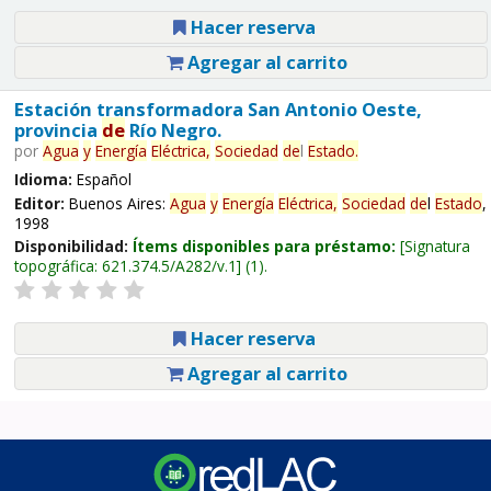
Hacer reserva
Agregar al carrito
Estación transformadora San Antonio Oeste,
provincia
de
Río Negro.
por
Agua
y
Energía
Eléctrica,
Sociedad
de
l
Estado
.
Idioma:
Español
Editor:
Buenos Aires:
Agua
y
Energía
Eléctrica,
Sociedad
de
l
Estado
,
1998
Disponibilidad:
Ítems disponibles para préstamo:
Signatura
topográfica:
621.374.5/A282/v.1
(1).
Hacer reserva
Agregar al carrito