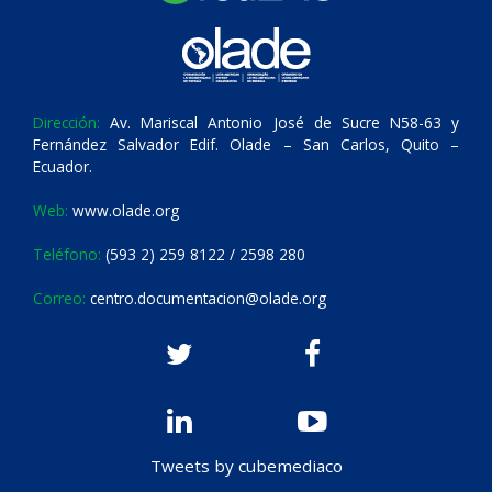
Dirección:
Av. Mariscal Antonio José de Sucre N58-63 y
Fernández Salvador Edif. Olade – San Carlos, Quito –
Ecuador.
Web:
www.olade.org
Teléfono:
(593 2) 259 8122 / 2598 280
Correo:
centro.documentacion@olade.org
Tweets by cubemediaco