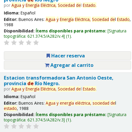
por
Agua
y
Energía
Eléctrica,
Sociedad
de
l
Estado
.
Idioma:
Español
Editor:
Buenos Aires:
Agua
y
Energía
Eléctrica,
Sociedad
de
l
Estado
,
1988
Disponibilidad:
Ítems disponibles para préstamo:
Signatura
topográfica:
621.374.5/A282/v.4
(1).
Hacer reserva
Agregar al carrito
Estacion transformadora San Antonio Oeste,
provincia
de
Río Negro.
por
Agua
y
Energía
Eléctrica,
Sociedad
de
l
Estado
.
Idioma:
Español
Editor:
Buenos Aires:
Agua
y
energía
eléctrica,
sociedad
de
l
estado
, 1988
Disponibilidad:
Ítems disponibles para préstamo:
Signatura
topográfica:
621.374.5/A282/v.3
(1).