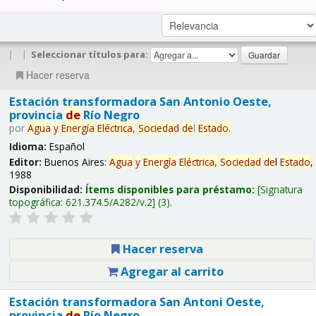
|
|
Seleccionar títulos para:
Hacer reserva
Estación transformadora San Antonio Oeste,
provincia
de
Río Negro
por
Agua
y
Energía
Eléctrica,
Sociedad
de
l
Estado
.
Idioma:
Español
Editor:
Buenos Aires:
Agua
y
Energía
Eléctrica,
Sociedad
de
l
Estado
,
1988
Disponibilidad:
Ítems disponibles para préstamo:
Signatura
topográfica:
621.374.5/A282/v.2
(3).
Hacer reserva
Agregar al carrito
Estación transformadora San Antoni Oeste,
provincia
de
Río Negro