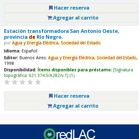
Hacer reserva
Agregar al carrito
Estación transformadora San Antonio Oeste,
provincia
de
Río Negro.
por
Agua
y
Energía
Eléctrica,
Sociedad
de
l
Estado
.
Idioma:
Español
Editor:
Buenos Aires:
Agua
y
Energía
Eléctrica,
Sociedad
de
l
Estado
,
1998
Disponibilidad:
Ítems disponibles para préstamo:
Signatura
topográfica:
621.374.5/A282/v.1
(1).
Hacer reserva
Agregar al carrito