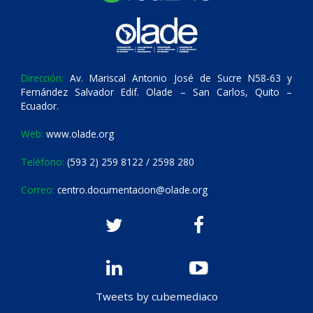
Dirección:
Av. Mariscal Antonio José de Sucre N58-63 y
Fernández Salvador Edif. Olade – San Carlos, Quito –
Ecuador.
Web:
www.olade.org
Teléfono:
(593 2) 259 8122 / 2598 280
Correo:
centro.documentacion@olade.org
Tweets by cubemediaco