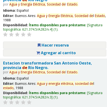
por
Agua
y
Energía
Eléctrica,
Sociedad
de
l
Estado
.
Idioma:
Español
Editor:
Buenos Aires:
Agua
y
Energía
Eléctrica,
Sociedad
de
l
Estado
,
1988
Disponibilidad:
Ítems disponibles para préstamo:
Signatura
topográfica:
621.374.5/A282/v.4
(1).
Hacer reserva
Agregar al carrito
Estacion transformadora San Antonio Oeste,
provincia
de
Río Negro.
por
Agua
y
Energía
Eléctrica,
Sociedad
de
l
Estado
.
Idioma:
Español
Editor:
Buenos Aires:
Agua
y
energía
eléctrica,
sociedad
de
l
estado
, 1988
Disponibilidad:
Ítems disponibles para préstamo:
Signatura
topográfica:
621.374.5/A282/v.3
(1).