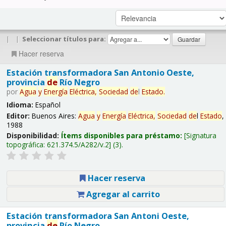
|
|
Seleccionar títulos para:
Hacer reserva
Estación transformadora San Antonio Oeste,
provincia
de
Río Negro
por
Agua
y
Energía
Eléctrica,
Sociedad
de
l
Estado
.
Idioma:
Español
Editor:
Buenos Aires:
Agua
y
Energía
Eléctrica,
Sociedad
de
l
Estado
,
1988
Disponibilidad:
Ítems disponibles para préstamo:
Signatura
topográfica:
621.374.5/A282/v.2
(3).
Hacer reserva
Agregar al carrito
Estación transformadora San Antoni Oeste,
provincia
de
Río Negro