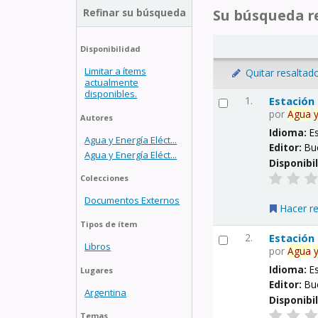
Refinar su búsqueda
Su búsqueda re
Disponibilidad
Limitar a ítems
Quitar resaltad
actualmente
disponibles.
1.
Estación
por
Agua
Autores
Idioma:
E
Agua y Energía Eléct...
Editor:
Bu
Agua y Energía Eléct...
Disponibi
Colecciones
Documentos Externos
Hacer r
Tipos de ítem
2.
Estación
Libros
por
Agua
Idioma:
E
Lugares
Editor:
Bu
Argentina
Disponibi
Temas