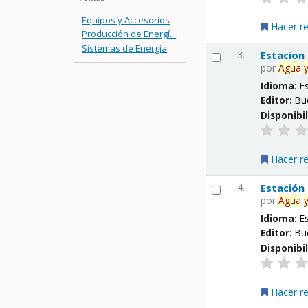
Equipos y Accesorios
Hacer r
Producción de Energí...
Sistemas de Energía
3.
Estacion
por
Agua
Idioma:
E
Editor:
Bu
Disponibi
Hacer r
4.
Estación
por
Agua
Idioma:
E
Editor:
Bu
Disponibi
Hacer r