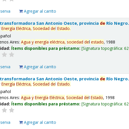
eserva
Agregar al carrito
 transformadora San Antonio Oeste, provincia
de
Río Negro
y
Energía
Eléctrica,
Sociedad
de
l
Estado
.
spañol
enos Aires:
Agua
y
energía
eléctrica,
sociedad
de
l
estado
, 1988
lidad:
Ítems disponibles para préstamo:
Signatura topográfica:
62
eserva
Agregar al carrito
 transformadora San Antonio Oeste, provincia
de
Río Negro
y
Energía
Eléctrica,
Sociedad
de
l
Estado
.
spañol
enos Aires:
Agua
y
Energía
Eléctrica,
Sociedad
de
l
Estado
, 1998
lidad:
Ítems disponibles para préstamo:
Signatura topográfica:
62
eserva
Agregar al carrito