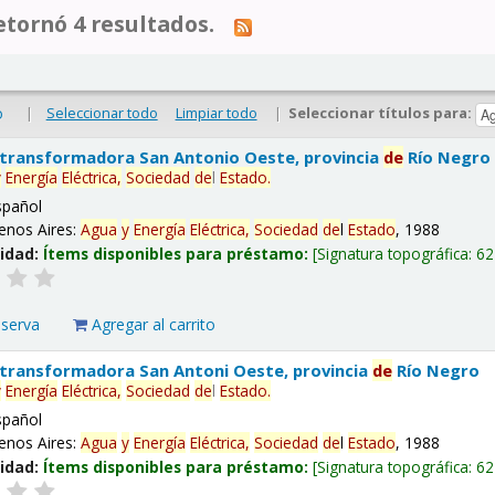
tornó 4 resultados.
|
Seleccionar todo
Limpiar todo
|
Seleccionar títulos para:
o
 transformadora San Antonio Oeste, provincia
de
Río Negro
y
Energía
Eléctrica,
Sociedad
de
l
Estado
.
spañol
enos Aires:
Agua
y
Energía
Eléctrica,
Sociedad
de
l
Estado
, 1988
lidad:
Ítems disponibles para préstamo:
Signatura topográfica:
62
eserva
Agregar al carrito
 transformadora San Antoni Oeste, provincia
de
Río Negro
y
Energía
Eléctrica,
Sociedad
de
l
Estado
.
spañol
enos Aires:
Agua
y
Energía
Eléctrica,
Sociedad
de
l
Estado
, 1988
lidad:
Ítems disponibles para préstamo:
Signatura topográfica:
62