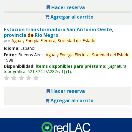
Hacer reserva
Agregar al carrito
Estación transformadora San Antonio Oeste,
provincia
de
Río Negro.
por
Agua
y
Energía
Eléctrica,
Sociedad
de
l
Estado
.
Idioma:
Español
Editor:
Buenos Aires:
Agua
y
Energía
Eléctrica,
Sociedad
de
l
Estado
,
1998
Disponibilidad:
Ítems disponibles para préstamo:
Signatura
topográfica:
621.374.5/A282/v.1
(1).
Hacer reserva
Agregar al carrito