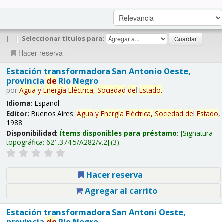
|
|
Seleccionar títulos para:
Hacer reserva
Estación transformadora San Antonio Oeste,
provincia
de
Río Negro
por
Agua
y
Energía
Eléctrica,
Sociedad
de
l
Estado
.
Idioma:
Español
Editor:
Buenos Aires:
Agua
y
Energía
Eléctrica,
Sociedad
de
l
Estado
,
1988
Disponibilidad:
Ítems disponibles para préstamo:
Signatura
topográfica:
621.374.5/A282/v.2
(3).
Hacer reserva
Agregar al carrito
Estación transformadora San Antoni Oeste,
provincia
de
Río Negro