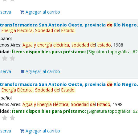
eserva
Agregar al carrito
 transformadora San Antonio Oeste, provincia
de
Río Negro
y
Energía
Eléctrica,
Sociedad
de
l
Estado
.
spañol
enos Aires:
Agua
y
energía
eléctrica,
sociedad
de
l
estado
, 1988
lidad:
Ítems disponibles para préstamo:
Signatura topográfica:
62
eserva
Agregar al carrito
 transformadora San Antonio Oeste, provincia
de
Río Negro
y
Energía
Eléctrica,
Sociedad
de
l
Estado
.
spañol
enos Aires:
Agua
y
Energía
Eléctrica,
Sociedad
de
l
Estado
, 1998
lidad:
Ítems disponibles para préstamo:
Signatura topográfica:
62
eserva
Agregar al carrito