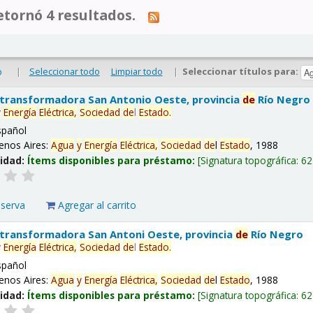
tornó 4 resultados.
|
Seleccionar todo
Limpiar todo
|
Seleccionar títulos para:
o
 transformadora San Antonio Oeste, provincia
de
Río Negro
y
Energía
Eléctrica,
Sociedad
de
l
Estado
.
spañol
enos Aires:
Agua
y
Energía
Eléctrica,
Sociedad
de
l
Estado
, 1988
lidad:
Ítems disponibles para préstamo:
Signatura topográfica:
62
eserva
Agregar al carrito
 transformadora San Antoni Oeste, provincia
de
Río Negro
y
Energía
Eléctrica,
Sociedad
de
l
Estado
.
spañol
enos Aires:
Agua
y
Energía
Eléctrica,
Sociedad
de
l
Estado
, 1988
lidad:
Ítems disponibles para préstamo:
Signatura topográfica:
62