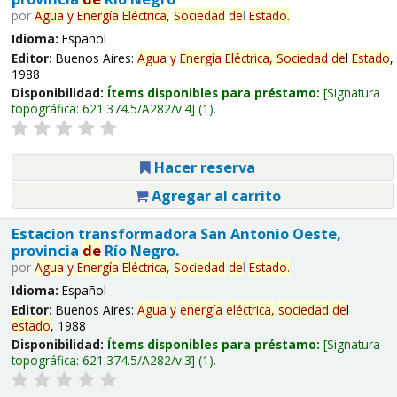
por
Agua
y
Energía
Eléctrica,
Sociedad
de
l
Estado
.
Idioma:
Español
Editor:
Buenos Aires:
Agua
y
Energía
Eléctrica,
Sociedad
de
l
Estado
,
1988
Disponibilidad:
Ítems disponibles para préstamo:
Signatura
topográfica:
621.374.5/A282/v.4
(1).
Hacer reserva
Agregar al carrito
Estacion transformadora San Antonio Oeste,
provincia
de
Río Negro.
por
Agua
y
Energía
Eléctrica,
Sociedad
de
l
Estado
.
Idioma:
Español
Editor:
Buenos Aires:
Agua
y
energía
eléctrica,
sociedad
de
l
estado
, 1988
Disponibilidad:
Ítems disponibles para préstamo:
Signatura
topográfica:
621.374.5/A282/v.3
(1).