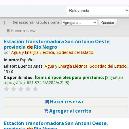
|
|
Seleccionar títulos para:
Hacer reserva
Estación transformadora San Antonio Oeste,
provincia
de
Río Negro
por
Agua
y
Energía
Eléctrica,
Sociedad
de
l
Estado
.
Idioma:
Español
Editor:
Buenos Aires:
Agua
y
Energía
Eléctrica,
Sociedad
de
l
Estado
,
1988
Disponibilidad:
Ítems disponibles para préstamo:
Signatura
topográfica:
621.374.5/A282/v.2
(3).
Hacer reserva
Agregar al carrito
Estación transformadora San Antoni Oeste,
provincia
de
Río Negro