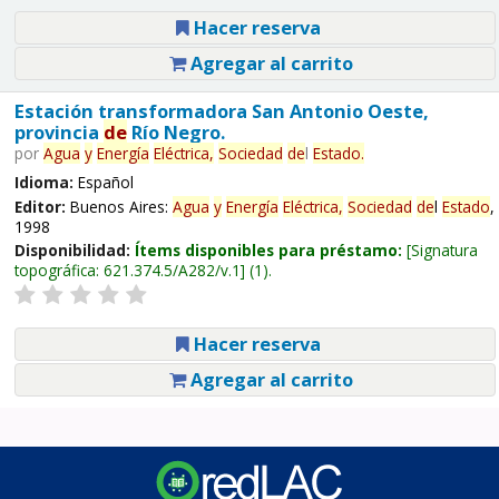
Hacer reserva
Agregar al carrito
Estación transformadora San Antonio Oeste,
provincia
de
Río Negro.
por
Agua
y
Energía
Eléctrica,
Sociedad
de
l
Estado
.
Idioma:
Español
Editor:
Buenos Aires:
Agua
y
Energía
Eléctrica,
Sociedad
de
l
Estado
,
1998
Disponibilidad:
Ítems disponibles para préstamo:
Signatura
topográfica:
621.374.5/A282/v.1
(1).
Hacer reserva
Agregar al carrito