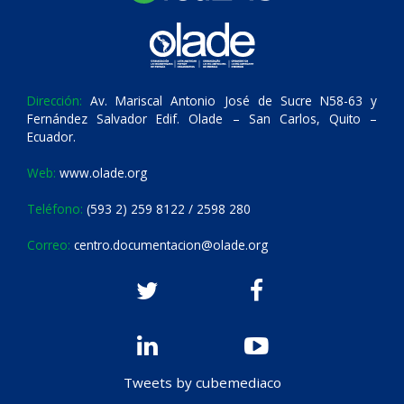
Dirección:
Av. Mariscal Antonio José de Sucre N58-63 y
Fernández Salvador Edif. Olade – San Carlos, Quito –
Ecuador.
Web:
www.olade.org
Teléfono:
(593 2) 259 8122 / 2598 280
Correo:
centro.documentacion@olade.org
Tweets by cubemediaco