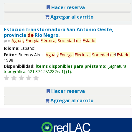
Hacer reserva
Agregar al carrito
Estación transformadora San Antonio Oeste,
provincia
de
Río Negro.
por
Agua
y
Energía
Eléctrica,
Sociedad
de
l
Estado
.
Idioma:
Español
Editor:
Buenos Aires:
Agua
y
Energía
Eléctrica,
Sociedad
de
l
Estado
,
1998
Disponibilidad:
Ítems disponibles para préstamo:
Signatura
topográfica:
621.374.5/A282/v.1
(1).
Hacer reserva
Agregar al carrito