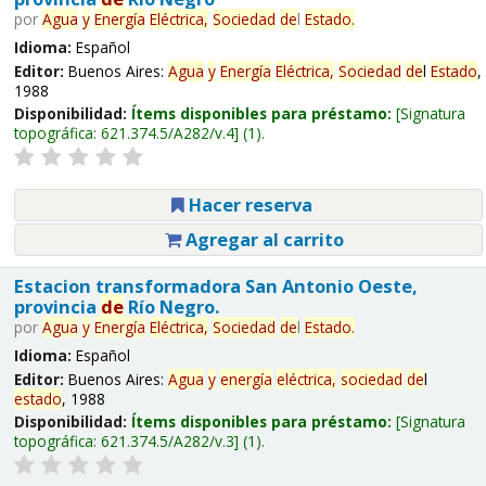
por
Agua
y
Energía
Eléctrica,
Sociedad
de
l
Estado
.
Idioma:
Español
Editor:
Buenos Aires:
Agua
y
Energía
Eléctrica,
Sociedad
de
l
Estado
,
1988
Disponibilidad:
Ítems disponibles para préstamo:
Signatura
topográfica:
621.374.5/A282/v.4
(1).
Hacer reserva
Agregar al carrito
Estacion transformadora San Antonio Oeste,
provincia
de
Río Negro.
por
Agua
y
Energía
Eléctrica,
Sociedad
de
l
Estado
.
Idioma:
Español
Editor:
Buenos Aires:
Agua
y
energía
eléctrica,
sociedad
de
l
estado
, 1988
Disponibilidad:
Ítems disponibles para préstamo:
Signatura
topográfica:
621.374.5/A282/v.3
(1).