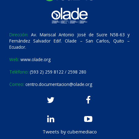
Dirección:
Av. Mariscal Antonio José de Sucre N58-63 y
Fernández Salvador Edif. Olade – San Carlos, Quito –
Ecuador.
Web:
www.olade.org
Teléfono:
(593 2) 259 8122 / 2598 280
Correo:
centro.documentacion@olade.org
Tweets by cubemediaco