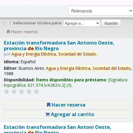
|
|
Seleccionar títulos para:
Hacer reserva
Estación transformadora San Antonio Oeste,
provincia
de
Río Negro
por
Agua
y
Energía
Eléctrica,
Sociedad
de
l
Estado
.
Idioma:
Español
Editor:
Buenos Aires:
Agua
y
Energía
Eléctrica,
Sociedad
de
l
Estado
,
1988
Disponibilidad:
Ítems disponibles para préstamo:
Signatura
topográfica:
621.374.5/A282/v.2
(3).
Hacer reserva
Agregar al carrito
Estación transformadora San Antoni Oeste,
provincia
de
Río Negro