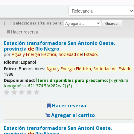
|
|
Seleccionar títulos para:
Hacer reserva
Estación transformadora San Antonio Oeste,
provincia
de
Río Negro
por
Agua
y
Energía
Eléctrica,
Sociedad
de
l
Estado
.
Idioma:
Español
Editor:
Buenos Aires:
Agua
y
Energía
Eléctrica,
Sociedad
de
l
Estado
,
1988
Disponibilidad:
Ítems disponibles para préstamo:
Signatura
topográfica:
621.374.5/A282/v.2
(3).
Hacer reserva
Agregar al carrito
Estación transformadora San Antoni Oeste,
provincia
de
Río Negro