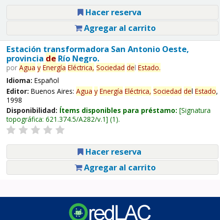
Hacer reserva
Agregar al carrito
Estación transformadora San Antonio Oeste,
provincia
de
Río Negro.
por
Agua
y
Energía
Eléctrica,
Sociedad
de
l
Estado
.
Idioma:
Español
Editor:
Buenos Aires:
Agua
y
Energía
Eléctrica,
Sociedad
de
l
Estado
,
1998
Disponibilidad:
Ítems disponibles para préstamo:
Signatura
topográfica:
621.374.5/A282/v.1
(1).
Hacer reserva
Agregar al carrito