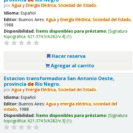
por
Agua
y
Energía
Eléctrica,
Sociedad
de
l
Estado
.
Idioma:
Español
Editor:
Buenos Aires:
Agua
y
Energía
Eléctrica,
Sociedad
de
l
Estado
,
1988
Disponibilidad:
Ítems disponibles para préstamo:
Signatura
topográfica:
621.374.5/A282/v.4
(1).
Hacer reserva
Agregar al carrito
Estacion transformadora San Antonio Oeste,
provincia
de
Río Negro.
por
Agua
y
Energía
Eléctrica,
Sociedad
de
l
Estado
.
Idioma:
Español
Editor:
Buenos Aires:
Agua
y
energía
eléctrica,
sociedad
de
l
estado
, 1988
Disponibilidad:
Ítems disponibles para préstamo:
Signatura
topográfica:
621.374.5/A282/v.3
(1).