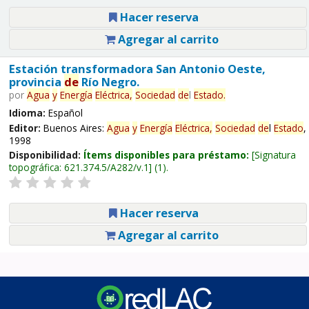
Hacer reserva
Agregar al carrito
Estación transformadora San Antonio Oeste,
provincia
de
Río Negro.
por
Agua
y
Energía
Eléctrica,
Sociedad
de
l
Estado
.
Idioma:
Español
Editor:
Buenos Aires:
Agua
y
Energía
Eléctrica,
Sociedad
de
l
Estado
,
1998
Disponibilidad:
Ítems disponibles para préstamo:
Signatura
topográfica:
621.374.5/A282/v.1
(1).
Hacer reserva
Agregar al carrito