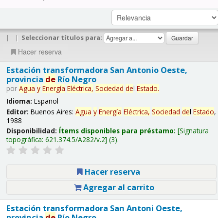
|
|
Seleccionar títulos para:
Hacer reserva
Estación transformadora San Antonio Oeste,
provincia
de
Río Negro
por
Agua
y
Energía
Eléctrica,
Sociedad
de
l
Estado
.
Idioma:
Español
Editor:
Buenos Aires:
Agua
y
Energía
Eléctrica,
Sociedad
de
l
Estado
,
1988
Disponibilidad:
Ítems disponibles para préstamo:
Signatura
topográfica:
621.374.5/A282/v.2
(3).
Hacer reserva
Agregar al carrito
Estación transformadora San Antoni Oeste,
provincia
de
Río Negro