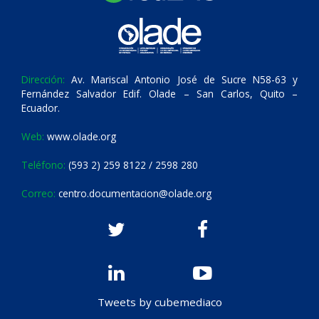
Dirección:
Av. Mariscal Antonio José de Sucre N58-63 y
Fernández Salvador Edif. Olade – San Carlos, Quito –
Ecuador.
Web:
www.olade.org
Teléfono:
(593 2) 259 8122 / 2598 280
Correo:
centro.documentacion@olade.org
Tweets by cubemediaco