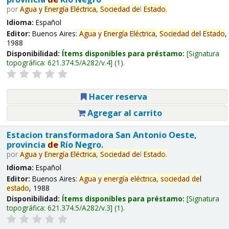
por
Agua
y
Energía
Eléctrica,
Sociedad
de
l
Estado
.
Idioma:
Español
Editor:
Buenos Aires:
Agua
y
Energía
Eléctrica,
Sociedad
de
l
Estado
,
1988
Disponibilidad:
Ítems disponibles para préstamo:
Signatura
topográfica:
621.374.5/A282/v.4
(1).
Hacer reserva
Agregar al carrito
Estacion transformadora San Antonio Oeste,
provincia
de
Río Negro.
por
Agua
y
Energía
Eléctrica,
Sociedad
de
l
Estado
.
Idioma:
Español
Editor:
Buenos Aires:
Agua
y
energía
eléctrica,
sociedad
de
l
estado
, 1988
Disponibilidad:
Ítems disponibles para préstamo:
Signatura
topográfica:
621.374.5/A282/v.3
(1).