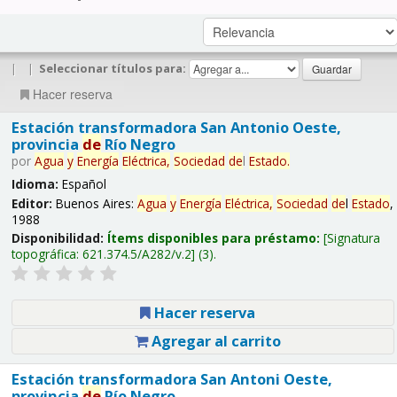
|
|
Seleccionar títulos para:
Hacer reserva
Estación transformadora San Antonio Oeste,
provincia
de
Río Negro
por
Agua
y
Energía
Eléctrica,
Sociedad
de
l
Estado
.
Idioma:
Español
Editor:
Buenos Aires:
Agua
y
Energía
Eléctrica,
Sociedad
de
l
Estado
,
1988
Disponibilidad:
Ítems disponibles para préstamo:
Signatura
topográfica:
621.374.5/A282/v.2
(3).
Hacer reserva
Agregar al carrito
Estación transformadora San Antoni Oeste,
provincia
de
Río Negro