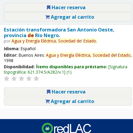
Hacer reserva
Agregar al carrito
Estación transformadora San Antonio Oeste,
provincia
de
Río Negro.
por
Agua
y
Energía
Eléctrica,
Sociedad
de
l
Estado
.
Idioma:
Español
Editor:
Buenos Aires:
Agua
y
Energía
Eléctrica,
Sociedad
de
l
Estado
,
1998
Disponibilidad:
Ítems disponibles para préstamo:
Signatura
topográfica:
621.374.5/A282/v.1
(1).
Hacer reserva
Agregar al carrito