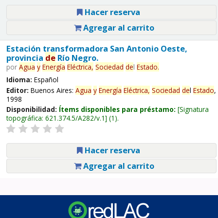
Hacer reserva
Agregar al carrito
Estación transformadora San Antonio Oeste,
provincia
de
Río Negro.
por
Agua
y
Energía
Eléctrica,
Sociedad
de
l
Estado
.
Idioma:
Español
Editor:
Buenos Aires:
Agua
y
Energía
Eléctrica,
Sociedad
de
l
Estado
,
1998
Disponibilidad:
Ítems disponibles para préstamo:
Signatura
topográfica:
621.374.5/A282/v.1
(1).
Hacer reserva
Agregar al carrito