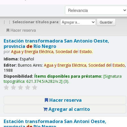
|
|
Seleccionar títulos para:
Hacer reserva
Estación transformadora San Antonio Oeste,
provincia
de
Río Negro
por
Agua
y
Energía
Eléctrica,
Sociedad
de
l
Estado
.
Idioma:
Español
Editor:
Buenos Aires:
Agua
y
Energía
Eléctrica,
Sociedad
de
l
Estado
,
1988
Disponibilidad:
Ítems disponibles para préstamo:
Signatura
topográfica:
621.374.5/A282/v.2
(3).
Hacer reserva
Agregar al carrito
Estación transformadora San Antoni Oeste,
provincia
de
Río Negro