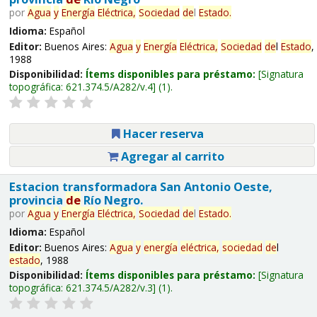
por
Agua
y
Energía
Eléctrica,
Sociedad
de
l
Estado
.
Idioma:
Español
Editor:
Buenos Aires:
Agua
y
Energía
Eléctrica,
Sociedad
de
l
Estado
,
1988
Disponibilidad:
Ítems disponibles para préstamo:
Signatura
topográfica:
621.374.5/A282/v.4
(1).
Hacer reserva
Agregar al carrito
Estacion transformadora San Antonio Oeste,
provincia
de
Río Negro.
por
Agua
y
Energía
Eléctrica,
Sociedad
de
l
Estado
.
Idioma:
Español
Editor:
Buenos Aires:
Agua
y
energía
eléctrica,
sociedad
de
l
estado
, 1988
Disponibilidad:
Ítems disponibles para préstamo:
Signatura
topográfica:
621.374.5/A282/v.3
(1).