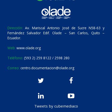
Dirección:
Av. Mariscal Antonio José de Sucre N58-63 y
Fernández Salvador Edif. Olade – San Carlos, Quito –
Ecuador.
Web:
www.olade.org
Teléfono:
(593 2) 259 8122 / 2598 280
Correo:
centro.documentacion@olade.org
Tweets by cubemediaco