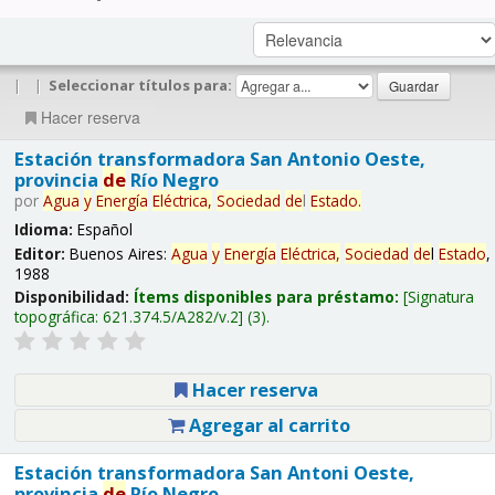
|
|
Seleccionar títulos para:
Hacer reserva
Estación transformadora San Antonio Oeste,
provincia
de
Río Negro
por
Agua
y
Energía
Eléctrica,
Sociedad
de
l
Estado
.
Idioma:
Español
Editor:
Buenos Aires:
Agua
y
Energía
Eléctrica,
Sociedad
de
l
Estado
,
1988
Disponibilidad:
Ítems disponibles para préstamo:
Signatura
topográfica:
621.374.5/A282/v.2
(3).
Hacer reserva
Agregar al carrito
Estación transformadora San Antoni Oeste,
provincia
de
Río Negro