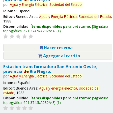
por
Agua
y
Energía
Eléctrica,
Sociedad
de
l
Estado
.
Idioma:
Español
Editor:
Buenos Aires:
Agua
y
Energía
Eléctrica,
Sociedad
de
l
Estado
,
1988
Disponibilidad:
Ítems disponibles para préstamo:
Signatura
topográfica:
621.374.5/A282/v.4
(1).
Hacer reserva
Agregar al carrito
Estacion transformadora San Antonio Oeste,
provincia
de
Río Negro.
por
Agua
y
Energía
Eléctrica,
Sociedad
de
l
Estado
.
Idioma:
Español
Editor:
Buenos Aires:
Agua
y
energía
eléctrica,
sociedad
de
l
estado
, 1988
Disponibilidad:
Ítems disponibles para préstamo:
Signatura
topográfica:
621.374.5/A282/v.3
(1).