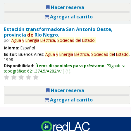
Hacer reserva
Agregar al carrito
Estación transformadora San Antonio Oeste,
provincia
de
Río Negro.
por
Agua
y
Energía
Eléctrica,
Sociedad
de
l
Estado
.
Idioma:
Español
Editor:
Buenos Aires:
Agua
y
Energía
Eléctrica,
Sociedad
de
l
Estado
,
1998
Disponibilidad:
Ítems disponibles para préstamo:
Signatura
topográfica:
621.374.5/A282/v.1
(1).
Hacer reserva
Agregar al carrito