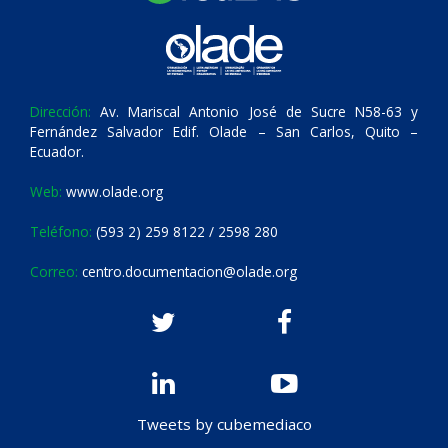
Dirección:
Av. Mariscal Antonio José de Sucre N58-63 y
Fernández Salvador Edif. Olade – San Carlos, Quito –
Ecuador.
Web:
www.olade.org
Teléfono:
(593 2) 259 8122 / 2598 280
Correo:
centro.documentacion@olade.org
Tweets by cubemediaco