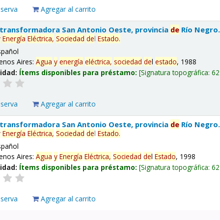
eserva
Agregar al carrito
 transformadora San Antonio Oeste, provincia
de
Río Negro
y
Energía
Eléctrica,
Sociedad
de
l
Estado
.
spañol
enos Aires:
Agua
y
energía
eléctrica,
sociedad
de
l
estado
, 1988
lidad:
Ítems disponibles para préstamo:
Signatura topográfica:
62
eserva
Agregar al carrito
 transformadora San Antonio Oeste, provincia
de
Río Negro
y
Energía
Eléctrica,
Sociedad
de
l
Estado
.
spañol
enos Aires:
Agua
y
Energía
Eléctrica,
Sociedad
de
l
Estado
, 1998
lidad:
Ítems disponibles para préstamo:
Signatura topográfica:
62
eserva
Agregar al carrito