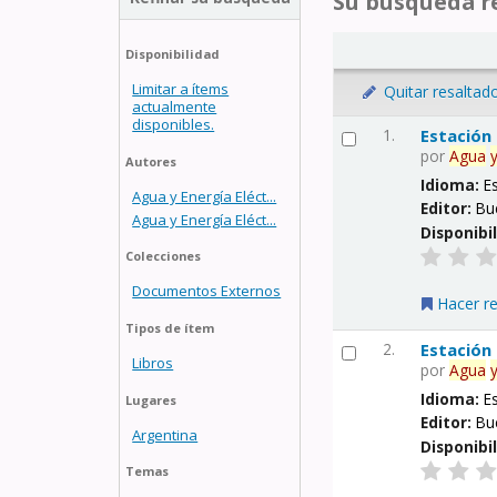
Su búsqueda re
Disponibilidad
Limitar a ítems
Quitar resaltad
actualmente
disponibles.
1.
Estación
por
Agua
Autores
Idioma:
E
Agua y Energía Eléct...
Editor:
Bu
Agua y Energía Eléct...
Disponibi
Colecciones
Documentos Externos
Hacer r
Tipos de ítem
2.
Estación
Libros
por
Agua
Idioma:
E
Lugares
Editor:
Bu
Argentina
Disponibi
Temas