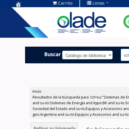
Carrito
Listas
Centro de
Documentación
OLADE -
Buscar
Inicio
›
Resultados de la búsqueda para 'ccl=su:"Sistemas de E
and su-to:Sistemas de Energía and itype:BK and su-to:Si
Sociedad del Estado and su-to:Equipos y Accesorios and
geo:Argentina and su-to:Equipos y Accesorios and su-to
Refinar su búsqueda