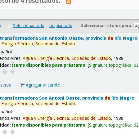
tornó 4 resultados.
|
Seleccionar todo
Limpiar todo
|
Seleccionar títulos para:
o
 transformadora San Antonio Oeste, provincia
de
Río Negro
y
Energía
Eléctrica,
Sociedad
de
l
Estado
.
spañol
enos Aires:
Agua
y
Energía
Eléctrica,
Sociedad
de
l
Estado
, 1988
lidad:
Ítems disponibles para préstamo:
Signatura topográfica:
62
eserva
Agregar al carrito
 transformadora San Antoni Oeste, provincia
de
Río Negro
y
Energía
Eléctrica,
Sociedad
de
l
Estado
.
spañol
enos Aires:
Agua
y
Energía
Eléctrica,
Sociedad
de
l
Estado
, 1988
lidad:
Ítems disponibles para préstamo:
Signatura topográfica:
62