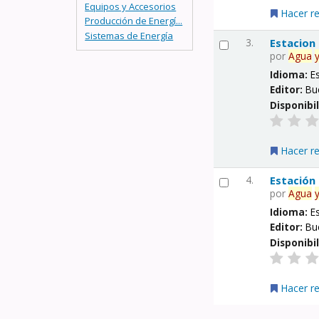
Equipos y Accesorios
Hacer r
Producción de Energí...
Sistemas de Energía
3.
Estacion
por
Agua
Idioma:
E
Editor:
Bu
Disponibi
Hacer r
4.
Estación
por
Agua
Idioma:
E
Editor:
Bu
Disponibi
Hacer r