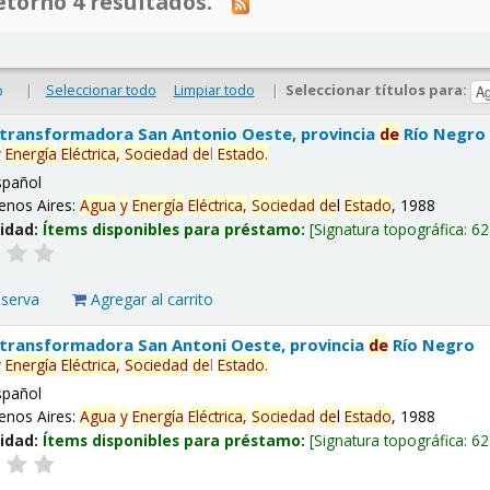
tornó 4 resultados.
|
Seleccionar todo
Limpiar todo
|
Seleccionar títulos para:
o
 transformadora San Antonio Oeste, provincia
de
Río Negro
y
Energía
Eléctrica,
Sociedad
de
l
Estado
.
spañol
enos Aires:
Agua
y
Energía
Eléctrica,
Sociedad
de
l
Estado
, 1988
lidad:
Ítems disponibles para préstamo:
Signatura topográfica:
62
eserva
Agregar al carrito
 transformadora San Antoni Oeste, provincia
de
Río Negro
y
Energía
Eléctrica,
Sociedad
de
l
Estado
.
spañol
enos Aires:
Agua
y
Energía
Eléctrica,
Sociedad
de
l
Estado
, 1988
lidad:
Ítems disponibles para préstamo:
Signatura topográfica:
62