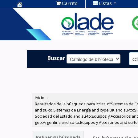
Carrito
Listas
Centro de
Documentación
OLADE -
Buscar
Inicio
›
Resultados de la búsqueda para 'ccl=su:"Sistemas de E
and su-to:Sistemas de Energía and itype:BK and su-to:Si
Sociedad del Estado and su-to:Equipos y Accesorios and
geo:Argentina and su-to:Equipos y Accesorios and su-to
Refinar su búsqueda