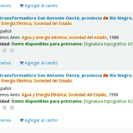
eserva
Agregar al carrito
 transformadora San Antonio Oeste, provincia
de
Río Negro
y
Energía
Eléctrica,
Sociedad
de
l
Estado
.
spañol
enos Aires:
Agua
y
energía
eléctrica,
sociedad
de
l
estado
, 1988
lidad:
Ítems disponibles para préstamo:
Signatura topográfica:
62
eserva
Agregar al carrito
 transformadora San Antonio Oeste, provincia
de
Río Negro
y
Energía
Eléctrica,
Sociedad
de
l
Estado
.
spañol
enos Aires:
Agua
y
Energía
Eléctrica,
Sociedad
de
l
Estado
, 1998
lidad:
Ítems disponibles para préstamo:
Signatura topográfica:
62
eserva
Agregar al carrito