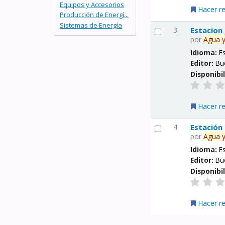
Equipos y Accesorios
Hacer r
Producción de Energí...
Sistemas de Energía
3.
Estacion
por
Agua
Idioma:
E
Editor:
Bu
Disponibi
Hacer r
4.
Estación
por
Agua
Idioma:
E
Editor:
Bu
Disponibi
Hacer r