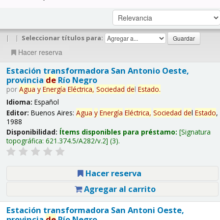
|
|
Seleccionar títulos para:
Hacer reserva
Estación transformadora San Antonio Oeste,
provincia
de
Río Negro
por
Agua
y
Energía
Eléctrica,
Sociedad
de
l
Estado
.
Idioma:
Español
Editor:
Buenos Aires:
Agua
y
Energía
Eléctrica,
Sociedad
de
l
Estado
,
1988
Disponibilidad:
Ítems disponibles para préstamo:
Signatura
topográfica:
621.374.5/A282/v.2
(3).
Hacer reserva
Agregar al carrito
Estación transformadora San Antoni Oeste,
provincia
de
Río Negro