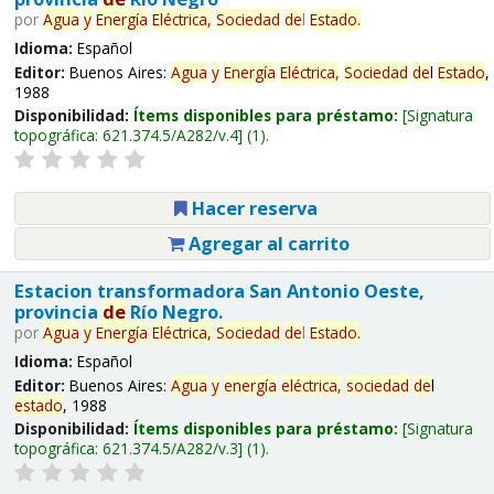
por
Agua
y
Energía
Eléctrica,
Sociedad
de
l
Estado
.
Idioma:
Español
Editor:
Buenos Aires:
Agua
y
Energía
Eléctrica,
Sociedad
de
l
Estado
,
1988
Disponibilidad:
Ítems disponibles para préstamo:
Signatura
topográfica:
621.374.5/A282/v.4
(1).
Hacer reserva
Agregar al carrito
Estacion transformadora San Antonio Oeste,
provincia
de
Río Negro.
por
Agua
y
Energía
Eléctrica,
Sociedad
de
l
Estado
.
Idioma:
Español
Editor:
Buenos Aires:
Agua
y
energía
eléctrica,
sociedad
de
l
estado
, 1988
Disponibilidad:
Ítems disponibles para préstamo:
Signatura
topográfica:
621.374.5/A282/v.3
(1).