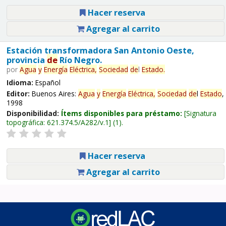
Hacer reserva
Agregar al carrito
Estación transformadora San Antonio Oeste,
provincia
de
Río Negro.
por
Agua
y
Energía
Eléctrica,
Sociedad
de
l
Estado
.
Idioma:
Español
Editor:
Buenos Aires:
Agua
y
Energía
Eléctrica,
Sociedad
de
l
Estado
,
1998
Disponibilidad:
Ítems disponibles para préstamo:
Signatura
topográfica:
621.374.5/A282/v.1
(1).
Hacer reserva
Agregar al carrito