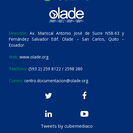
Dirección:
Av. Mariscal Antonio José de Sucre N58-63 y
Fernández Salvador Edif. Olade – San Carlos, Quito –
Ecuador.
Web:
www.olade.org
Teléfono:
(593 2) 259 8122 / 2598 280
Correo:
centro.documentacion@olade.org
Tweets by cubemediaco