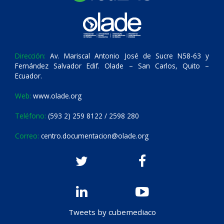
Dirección:
Av. Mariscal Antonio José de Sucre N58-63 y
Fernández Salvador Edif. Olade – San Carlos, Quito –
Ecuador.
Web:
www.olade.org
Teléfono:
(593 2) 259 8122 / 2598 280
Correo:
centro.documentacion@olade.org
Tweets by cubemediaco