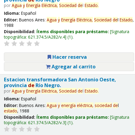
por
Agua
y
Energía
Eléctrica,
Sociedad
de
l
Estado
.
Idioma:
Español
Editor:
Buenos Aires:
Agua
y
Energía
Eléctrica,
Sociedad
de
l
Estado
,
1988
Disponibilidad:
Ítems disponibles para préstamo:
Signatura
topográfica:
621.374.5/A282/v.4
(1).
Hacer reserva
Agregar al carrito
Estacion transformadora San Antonio Oeste,
provincia
de
Río Negro.
por
Agua
y
Energía
Eléctrica,
Sociedad
de
l
Estado
.
Idioma:
Español
Editor:
Buenos Aires:
Agua
y
energía
eléctrica,
sociedad
de
l
estado
, 1988
Disponibilidad:
Ítems disponibles para préstamo:
Signatura
topográfica:
621.374.5/A282/v.3
(1).