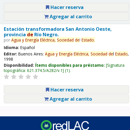
Hacer reserva
Agregar al carrito
Estación transformadora San Antonio Oeste,
provincia
de
Río Negro.
por
Agua
y
Energía
Eléctrica,
Sociedad
de
l
Estado
.
Idioma:
Español
Editor:
Buenos Aires:
Agua
y
Energía
Eléctrica,
Sociedad
de
l
Estado
,
1998
Disponibilidad:
Ítems disponibles para préstamo:
Signatura
topográfica:
621.374.5/A282/v.1
(1).
Hacer reserva
Agregar al carrito