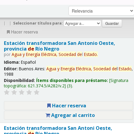
|
|
Seleccionar títulos para:
Hacer reserva
Estación transformadora San Antonio Oeste,
provincia
de
Río Negro
por
Agua
y
Energía
Eléctrica,
Sociedad
de
l
Estado
.
Idioma:
Español
Editor:
Buenos Aires:
Agua
y
Energía
Eléctrica,
Sociedad
de
l
Estado
,
1988
Disponibilidad:
Ítems disponibles para préstamo:
Signatura
topográfica:
621.374.5/A282/v.2
(3).
Hacer reserva
Agregar al carrito
Estación transformadora San Antoni Oeste,
provincia
de
Río Negro