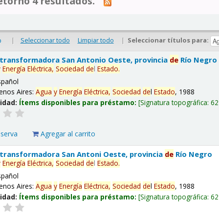
tornó 4 resultados.
|
Seleccionar todo
Limpiar todo
|
Seleccionar títulos para:
o
 transformadora San Antonio Oeste, provincia
de
Río Negro
y
Energía
Eléctrica,
Sociedad
de
l
Estado
.
spañol
enos Aires:
Agua
y
Energía
Eléctrica,
Sociedad
de
l
Estado
, 1988
lidad:
Ítems disponibles para préstamo:
Signatura topográfica:
62
eserva
Agregar al carrito
 transformadora San Antoni Oeste, provincia
de
Río Negro
y
Energía
Eléctrica,
Sociedad
de
l
Estado
.
spañol
enos Aires:
Agua
y
Energía
Eléctrica,
Sociedad
de
l
Estado
, 1988
lidad:
Ítems disponibles para préstamo:
Signatura topográfica:
62