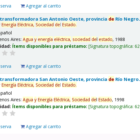
eserva
Agregar al carrito
 transformadora San Antonio Oeste, provincia
de
Río Negro
y
Energía
Eléctrica,
Sociedad
de
l
Estado
.
spañol
enos Aires:
Agua
y
energía
eléctrica,
sociedad
de
l
estado
, 1988
lidad:
Ítems disponibles para préstamo:
Signatura topográfica:
62
eserva
Agregar al carrito
 transformadora San Antonio Oeste, provincia
de
Río Negro
y
Energía
Eléctrica,
Sociedad
de
l
Estado
.
spañol
enos Aires:
Agua
y
Energía
Eléctrica,
Sociedad
de
l
Estado
, 1998
lidad:
Ítems disponibles para préstamo:
Signatura topográfica:
62
eserva
Agregar al carrito