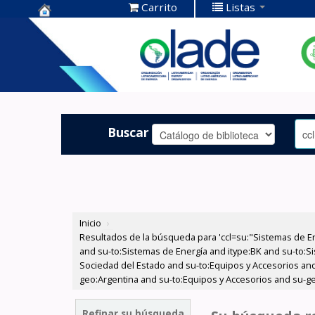
Carrito
Listas
Centro de
Documentación
OLADE -
Buscar
Inicio
›
Resultados de la búsqueda para 'ccl=su:"Sistemas de E
and su-to:Sistemas de Energía and itype:BK and su-to:Si
Sociedad del Estado and su-to:Equipos y Accesorios and
geo:Argentina and su-to:Equipos y Accesorios and su-ge
Refinar su búsqueda