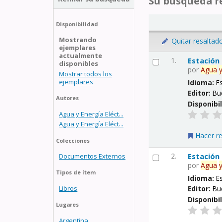
Su búsqueda re
Disponibilidad
Mostrando
Quitar resaltad
ejemplares
actualmente
1.
Estación
disponibles
por
Agua
Mostrar todos los
ejemplares
Idioma:
E
Editor:
Bu
Autores
Disponibi
Agua y Energía Eléct...
Agua y Energía Eléct...
Hacer r
Colecciones
2.
Estación
Documentos Externos
por
Agua
Tipos de ítem
Idioma:
E
Libros
Editor:
Bu
Disponibi
Lugares
Argentina