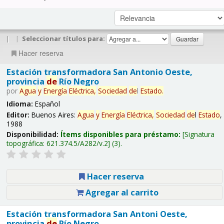
|
|
Seleccionar títulos para:
Hacer reserva
Estación transformadora San Antonio Oeste,
provincia
de
Río Negro
por
Agua
y
Energía
Eléctrica,
Sociedad
de
l
Estado
.
Idioma:
Español
Editor:
Buenos Aires:
Agua
y
Energía
Eléctrica,
Sociedad
de
l
Estado
,
1988
Disponibilidad:
Ítems disponibles para préstamo:
Signatura
topográfica:
621.374.5/A282/v.2
(3).
Hacer reserva
Agregar al carrito
Estación transformadora San Antoni Oeste,
provincia
de
Río Negro