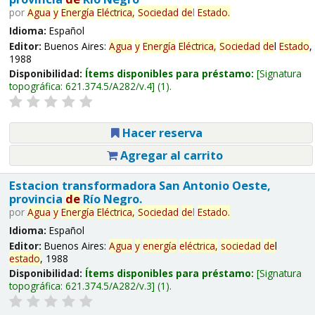
por
Agua
y
Energía
Eléctrica,
Sociedad
de
l
Estado
.
Idioma:
Español
Editor:
Buenos Aires:
Agua
y
Energía
Eléctrica,
Sociedad
de
l
Estado
,
1988
Disponibilidad:
Ítems disponibles para préstamo:
Signatura
topográfica:
621.374.5/A282/v.4
(1).
Hacer reserva
Agregar al carrito
Estacion transformadora San Antonio Oeste,
provincia
de
Río Negro.
por
Agua
y
Energía
Eléctrica,
Sociedad
de
l
Estado
.
Idioma:
Español
Editor:
Buenos Aires:
Agua
y
energía
eléctrica,
sociedad
de
l
estado
, 1988
Disponibilidad:
Ítems disponibles para préstamo:
Signatura
topográfica:
621.374.5/A282/v.3
(1).