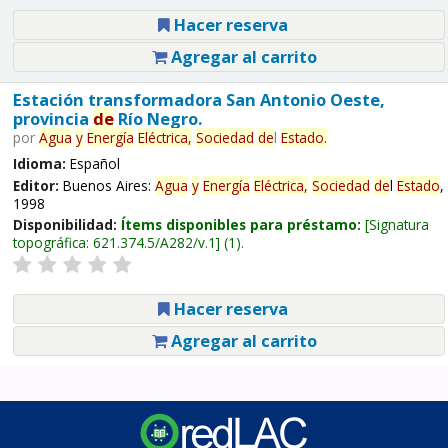
Hacer reserva
Agregar al carrito
Estación transformadora San Antonio Oeste,
provincia
de
Río Negro.
por
Agua
y
Energía
Eléctrica,
Sociedad
de
l
Estado
.
Idioma:
Español
Editor:
Buenos Aires:
Agua
y
Energía
Eléctrica,
Sociedad
de
l
Estado
,
1998
Disponibilidad:
Ítems disponibles para préstamo:
Signatura
topográfica:
621.374.5/A282/v.1
(1).
Hacer reserva
Agregar al carrito