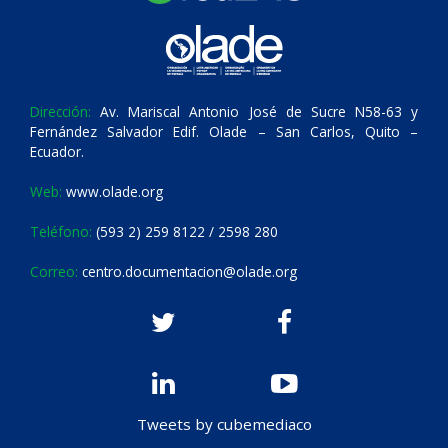
Dirección:
Av. Mariscal Antonio José de Sucre N58-63 y
Fernández Salvador Edif. Olade – San Carlos, Quito –
Ecuador.
Web:
www.olade.org
Teléfono:
(593 2) 259 8122 / 2598 280
Correo:
centro.documentacion@olade.org
Tweets by cubemediaco