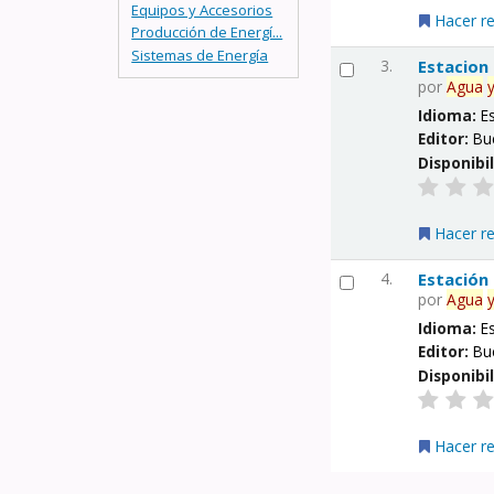
Equipos y Accesorios
Hacer r
Producción de Energí...
Sistemas de Energía
3.
Estacion
por
Agua
Idioma:
E
Editor:
Bu
Disponibi
Hacer r
4.
Estación
por
Agua
Idioma:
E
Editor:
Bu
Disponibi
Hacer r