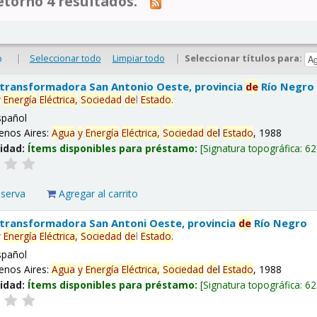
tornó 4 resultados.
|
Seleccionar todo
Limpiar todo
|
Seleccionar títulos para:
o
 transformadora San Antonio Oeste, provincia
de
Río Negro
y
Energía
Eléctrica,
Sociedad
de
l
Estado
.
spañol
enos Aires:
Agua
y
Energía
Eléctrica,
Sociedad
de
l
Estado
, 1988
lidad:
Ítems disponibles para préstamo:
Signatura topográfica:
62
eserva
Agregar al carrito
 transformadora San Antoni Oeste, provincia
de
Río Negro
y
Energía
Eléctrica,
Sociedad
de
l
Estado
.
spañol
enos Aires:
Agua
y
Energía
Eléctrica,
Sociedad
de
l
Estado
, 1988
lidad:
Ítems disponibles para préstamo:
Signatura topográfica:
62