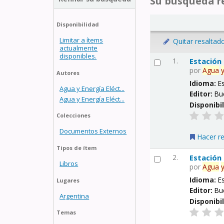
Su búsqueda re
Disponibilidad
Limitar a ítems
Quitar resaltad
actualmente
disponibles.
1.
Estación
por
Agua
Autores
Idioma:
E
Agua y Energía Eléct...
Editor:
Bu
Agua y Energía Eléct...
Disponibi
Colecciones
Documentos Externos
Hacer r
Tipos de ítem
2.
Estación
Libros
por
Agua
Idioma:
E
Lugares
Editor:
Bu
Argentina
Disponibi
Temas