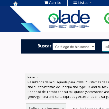
Carrito
Listas
Centro de
Documentación
OLADE -
Buscar
Inicio
›
Resultados de la búsqueda para 'ccl=su:"Sistemas de E
and su-to:Sistemas de Energía and itype:BK and su-to:Si
Sociedad del Estado and su-to:Equipos y Accesorios and
geo:Argentina and su-to:Equipos y Accesorios and su-ge
Refinar su búsqueda