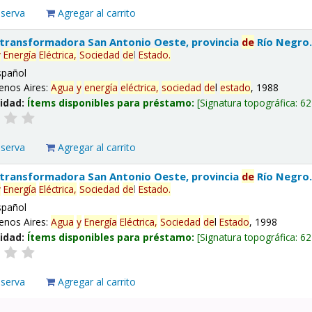
eserva
Agregar al carrito
 transformadora San Antonio Oeste, provincia
de
Río Negro
y
Energía
Eléctrica,
Sociedad
de
l
Estado
.
spañol
enos Aires:
Agua
y
energía
eléctrica,
sociedad
de
l
estado
, 1988
lidad:
Ítems disponibles para préstamo:
Signatura topográfica:
62
eserva
Agregar al carrito
 transformadora San Antonio Oeste, provincia
de
Río Negro
y
Energía
Eléctrica,
Sociedad
de
l
Estado
.
spañol
enos Aires:
Agua
y
Energía
Eléctrica,
Sociedad
de
l
Estado
, 1998
lidad:
Ítems disponibles para préstamo:
Signatura topográfica:
62
eserva
Agregar al carrito