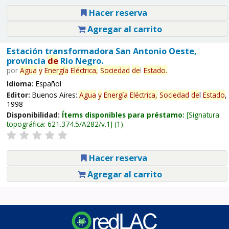
Hacer reserva
Agregar al carrito
Estación transformadora San Antonio Oeste,
provincia
de
Río Negro.
por
Agua
y
Energía
Eléctrica,
Sociedad
de
l
Estado
.
Idioma:
Español
Editor:
Buenos Aires:
Agua
y
Energía
Eléctrica,
Sociedad
de
l
Estado
,
1998
Disponibilidad:
Ítems disponibles para préstamo:
Signatura
topográfica:
621.374.5/A282/v.1
(1).
Hacer reserva
Agregar al carrito