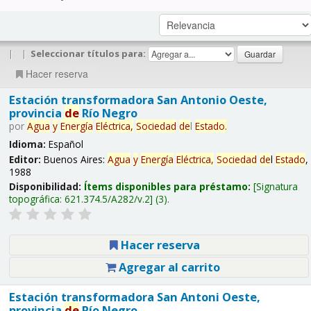
|
|
Seleccionar títulos para:
Hacer reserva
Estación transformadora San Antonio Oeste,
provincia
de
Río Negro
por
Agua
y
Energía
Eléctrica,
Sociedad
de
l
Estado
.
Idioma:
Español
Editor:
Buenos Aires:
Agua
y
Energía
Eléctrica,
Sociedad
de
l
Estado
,
1988
Disponibilidad:
Ítems disponibles para préstamo:
Signatura
topográfica:
621.374.5/A282/v.2
(3).
Hacer reserva
Agregar al carrito
Estación transformadora San Antoni Oeste,
provincia
de
Río Negro