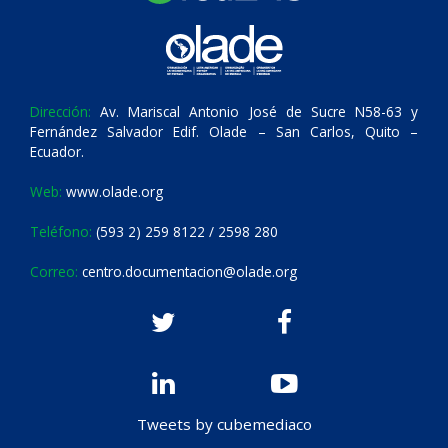
Dirección:
Av. Mariscal Antonio José de Sucre N58-63 y
Fernández Salvador Edif. Olade – San Carlos, Quito –
Ecuador.
Web:
www.olade.org
Teléfono:
(593 2) 259 8122 / 2598 280
Correo:
centro.documentacion@olade.org
Tweets by cubemediaco