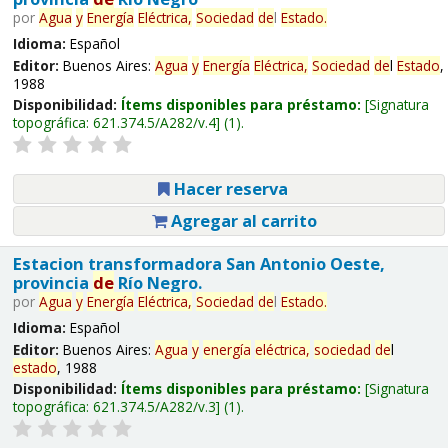
por
Agua
y
Energía
Eléctrica,
Sociedad
de
l
Estado
.
Idioma:
Español
Editor:
Buenos Aires:
Agua
y
Energía
Eléctrica,
Sociedad
de
l
Estado
,
1988
Disponibilidad:
Ítems disponibles para préstamo:
Signatura
topográfica:
621.374.5/A282/v.4
(1).
Hacer reserva
Agregar al carrito
Estacion transformadora San Antonio Oeste,
provincia
de
Río Negro.
por
Agua
y
Energía
Eléctrica,
Sociedad
de
l
Estado
.
Idioma:
Español
Editor:
Buenos Aires:
Agua
y
energía
eléctrica,
sociedad
de
l
estado
, 1988
Disponibilidad:
Ítems disponibles para préstamo:
Signatura
topográfica:
621.374.5/A282/v.3
(1).