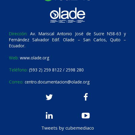
Dirección:
Av. Mariscal Antonio José de Sucre N58-63 y
Fernández Salvador Edif. Olade – San Carlos, Quito –
Ecuador.
Web:
www.olade.org
Teléfono:
(593 2) 259 8122 / 2598 280
Correo:
centro.documentacion@olade.org
Tweets by cubemediaco