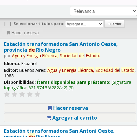
|
|
Seleccionar títulos para:
Hacer reserva
Estación transformadora San Antonio Oeste,
provincia
de
Río Negro
por
Agua
y
Energía
Eléctrica,
Sociedad
de
l
Estado
.
Idioma:
Español
Editor:
Buenos Aires:
Agua
y
Energía
Eléctrica,
Sociedad
de
l
Estado
,
1988
Disponibilidad:
Ítems disponibles para préstamo:
Signatura
topográfica:
621.374.5/A282/v.2
(3).
Hacer reserva
Agregar al carrito
Estación transformadora San Antoni Oeste,
provincia
de
Río Negro