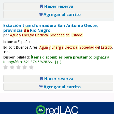
Hacer reserva
Agregar al carrito
Estación transformadora San Antonio Oeste,
provincia
de
Río Negro.
por
Agua
y
Energía
Eléctrica,
Sociedad
de
l
Estado
.
Idioma:
Español
Editor:
Buenos Aires:
Agua
y
Energía
Eléctrica,
Sociedad
de
l
Estado
,
1998
Disponibilidad:
Ítems disponibles para préstamo:
Signatura
topográfica:
621.374.5/A282/v.1
(1).
Hacer reserva
Agregar al carrito