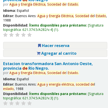
por
Agua
y
Energía
Eléctrica,
Sociedad
de
l
Estado
.
Idioma:
Español
Editor:
Buenos Aires:
Agua
y
Energía
Eléctrica,
Sociedad
de
l
Estado
,
1988
Disponibilidad:
Ítems disponibles para préstamo:
Signatura
topográfica:
621.374.5/A282/v.4
(1).
Hacer reserva
Agregar al carrito
Estacion transformadora San Antonio Oeste,
provincia
de
Río Negro.
por
Agua
y
Energía
Eléctrica,
Sociedad
de
l
Estado
.
Idioma:
Español
Editor:
Buenos Aires:
Agua
y
energía
eléctrica,
sociedad
de
l
estado
, 1988
Disponibilidad:
Ítems disponibles para préstamo:
Signatura
topográfica:
621.374.5/A282/v.3
(1).